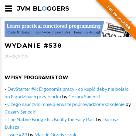
JVM BL
O
GGERS
WYDANIE #538
29/05/2026
WPISY PROGRAMISTÓW
-
DevStarter #4: Ergonomia pracy - co kupić, żeby nie bolało
po 8 godzinach przy biurku
by
Cezary Sanecki
-
Czego nauczyło mnie pierwsze poprowadzone szkolenie
by
Cezary Sanecki
-
The Native Bridge Is Usually the Easy Part
by
Dariusz
Łuksza
-
Issue #23
by
Marcin Grzejszczak