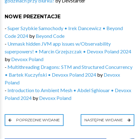
godzinach przy biurku?
by
DevStarter
NOWE PREZENTACJE
-
Super Szybkie Samochody • Irek Dancewicz • Beyond
Code 2024
by
Beyond Code
-
Unmask hidden JVM app issues w/Observability
superpowers! • Marcin Grzejszczak • Devoxx Poland 2024
by
Devoxx Poland
-
Multithreading Dragons: STM and Structured Concurrency
• Bartek Kuczyński • Devoxx Poland 2024
by
Devoxx
Poland
-
Introduction to Ambient Mesh • Abdel Sghiouar • Devoxx
Poland 2024
by
Devoxx Poland
POPRZEDNIE WYDANIE
NASTĘPNE WYDANIE