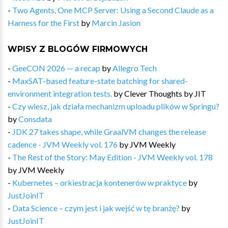
-
Two Agents, One MCP Server: Using a Second Claude as a
Harness for the First
by
Marcin Jasion
WPISY Z BLOGÓW FIRMOWYCH
-
GeeCON 2026 — a recap
by
Allegro Tech
-
MaxSAT-based feature-state batching for shared-
environment integration tests.
by
Clever Thoughts by JIT
-
Czy wiesz, jak działa mechanizm uploadu plików w Springu?
by
Consdata
-
JDK 27 takes shape, while GraalVM changes the release
cadence - JVM Weekly vol. 176
by
JVM Weekly
-
The Rest of the Story: May Edition - JVM Weekly vol. 178
by
JVM Weekly
-
Kubernetes – orkiestracja kontenerów w praktyce
by
JustJoinIT
-
Data Science – czym jest i jak wejść w tę branżę?
by
JustJoinIT