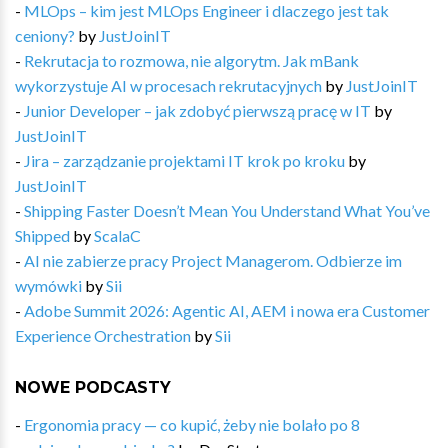
-
MLOps – kim jest MLOps Engineer i dlaczego jest tak
ceniony?
by
JustJoinIT
-
Rekrutacja to rozmowa, nie algorytm. Jak mBank
wykorzystuje AI w procesach rekrutacyjnych
by
JustJoinIT
-
Junior Developer – jak zdobyć pierwszą pracę w IT
by
JustJoinIT
-
Jira – zarządzanie projektami IT krok po kroku
by
JustJoinIT
-
Shipping Faster Doesn’t Mean You Understand What You’ve
Shipped
by
ScalaC
-
AI nie zabierze pracy Project Managerom. Odbierze im
wymówki
by
Sii
-
Adobe Summit 2026: Agentic AI, AEM i nowa era Customer
Experience Orchestration
by
Sii
NOWE PODCASTY
-
Ergonomia pracy — co kupić, żeby nie bolało po 8