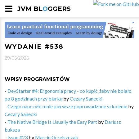
JVM BL
O
GGERS
WYDANIE #538
29/05/2026
WPISY PROGRAMISTÓW
-
DevStarter #4: Ergonomia pracy - co kupić, żeby nie bolało
po 8 godzinach przy biurku
by
Cezary Sanecki
-
Czego nauczyło mnie pierwsze poprowadzone szkolenie
by
Cezary Sanecki
-
The Native Bridge Is Usually the Easy Part
by
Dariusz
Łuksza
-
Issue #23
by
Marcin Grzejszczak