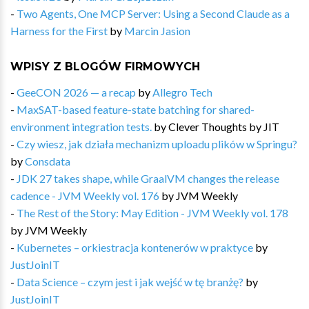
-
Two Agents, One MCP Server: Using a Second Claude as a
Harness for the First
by
Marcin Jasion
WPISY Z BLOGÓW FIRMOWYCH
-
GeeCON 2026 — a recap
by
Allegro Tech
-
MaxSAT-based feature-state batching for shared-
environment integration tests.
by
Clever Thoughts by JIT
-
Czy wiesz, jak działa mechanizm uploadu plików w Springu?
by
Consdata
-
JDK 27 takes shape, while GraalVM changes the release
cadence - JVM Weekly vol. 176
by
JVM Weekly
-
The Rest of the Story: May Edition - JVM Weekly vol. 178
by
JVM Weekly
-
Kubernetes – orkiestracja kontenerów w praktyce
by
JustJoinIT
-
Data Science – czym jest i jak wejść w tę branżę?
by
JustJoinIT