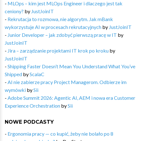
-
MLOps – kim jest MLOps Engineer i dlaczego jest tak
ceniony?
by
JustJoinIT
-
Rekrutacja to rozmowa, nie algorytm. Jak mBank
wykorzystuje AI w procesach rekrutacyjnych
by
JustJoinIT
-
Junior Developer – jak zdobyć pierwszą pracę w IT
by
JustJoinIT
-
Jira – zarządzanie projektami IT krok po kroku
by
JustJoinIT
-
Shipping Faster Doesn’t Mean You Understand What You’ve
Shipped
by
ScalaC
-
AI nie zabierze pracy Project Managerom. Odbierze im
wymówki
by
Sii
-
Adobe Summit 2026: Agentic AI, AEM i nowa era Customer
Experience Orchestration
by
Sii
NOWE PODCASTY
-
Ergonomia pracy — co kupić, żeby nie bolało po 8