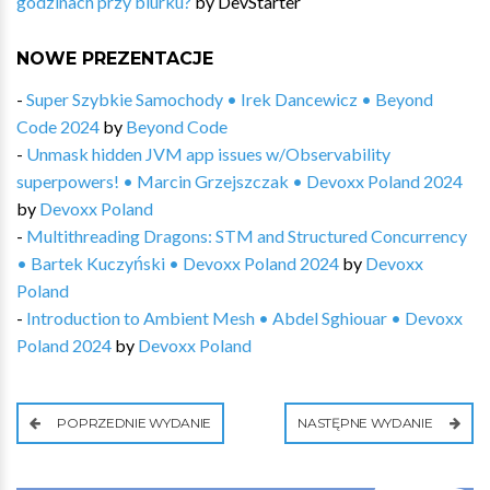
godzinach przy biurku?
by
DevStarter
NOWE PREZENTACJE
-
Super Szybkie Samochody • Irek Dancewicz • Beyond
Code 2024
by
Beyond Code
-
Unmask hidden JVM app issues w/Observability
superpowers! • Marcin Grzejszczak • Devoxx Poland 2024
by
Devoxx Poland
-
Multithreading Dragons: STM and Structured Concurrency
• Bartek Kuczyński • Devoxx Poland 2024
by
Devoxx
Poland
-
Introduction to Ambient Mesh • Abdel Sghiouar • Devoxx
Poland 2024
by
Devoxx Poland
POPRZEDNIE WYDANIE
NASTĘPNE WYDANIE