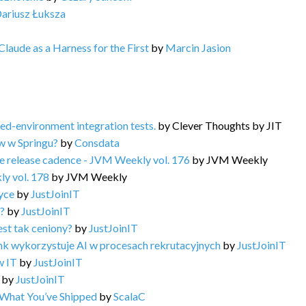
ariusz Łuksza
aude as a Harness for the First
by
Marcin Jasion
d-environment integration tests.
by
Clever Thoughts by JIT
w w Springu?
by
Consdata
e release cadence - JVM Weekly vol. 176
by
JVM Weekly
ly vol. 178
by
JVM Weekly
yce
by
JustJoinIT
ę?
by
JustJoinIT
st tak ceniony?
by
JustJoinIT
nk wykorzystuje AI w procesach rekrutacyjnych
by
JustJoinIT
w IT
by
JustJoinIT
by
JustJoinIT
 What You’ve Shipped
by
ScalaC