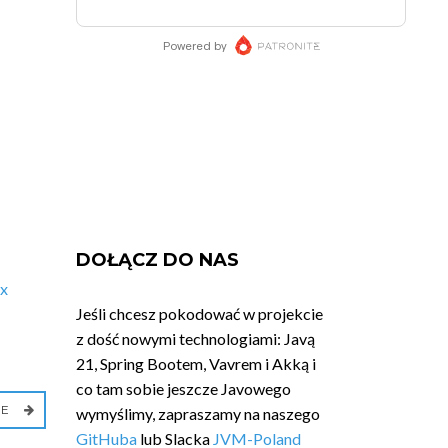
DOŁĄCZ DO NAS
x
Jeśli chcesz pokodować w projekcie
z dość nowymi technologiami: Javą
21, Spring Bootem, Vavrem i Akką i
co tam sobie jeszcze Javowego
IE
wymyślimy, zapraszamy na naszego
GitHuba
lub Slacka
JVM-Poland