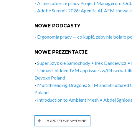
-
AI nie zabierze pracy Project Managerom. Od
-
Adobe Summit 2026: Agentic AI, AEM i nowa e
NOWE PODCASTY
-
Ergonomia pracy — co kupić, żeby nie bolało p
NOWE PREZENTACJE
-
Super Szybkie Samochody • Irek Dancewicz •
-
Unmask hidden JVM app issues w/Observabili
Devoxx Poland
-
Multithreading Dragons: STM and Structured 
Poland
-
Introduction to Ambient Mesh • Abdel Sghiou
POPRZEDNIE WYDANIE