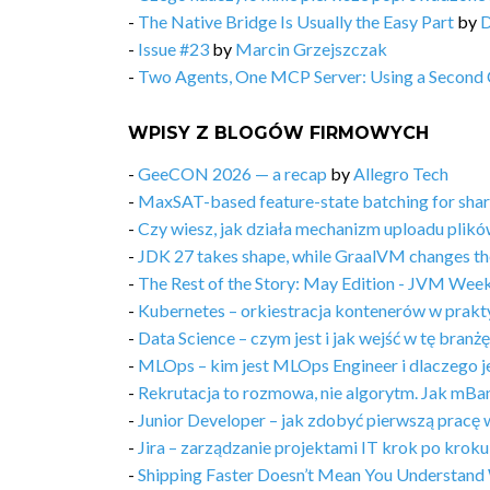
-
The Native Bridge Is Usually the Easy Part
by
D
-
Issue #23
by
Marcin Grzejszczak
-
Two Agents, One MCP Server: Using a Second Cl
WPISY Z BLOGÓW FIRMOWYCH
-
GeeCON 2026 — a recap
by
Allegro Tech
-
MaxSAT-based feature-state batching for share
-
Czy wiesz, jak działa mechanizm uploadu plikó
-
JDK 27 takes shape, while GraalVM changes th
-
The Rest of the Story: May Edition - JVM Week
-
Kubernetes – orkiestracja kontenerów w prakt
-
Data Science – czym jest i jak wejść w tę branż
-
MLOps – kim jest MLOps Engineer i dlaczego je
-
Rekrutacja to rozmowa, nie algorytm. Jak mBa
-
Junior Developer – jak zdobyć pierwszą pracę 
-
Jira – zarządzanie projektami IT krok po kroku
-
Shipping Faster Doesn’t Mean You Understand