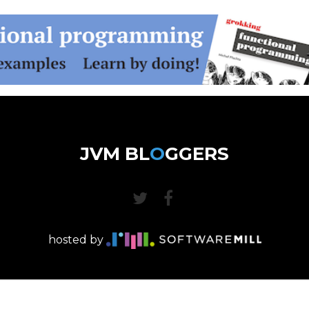
JVM BL
O
GGERS
hosted by