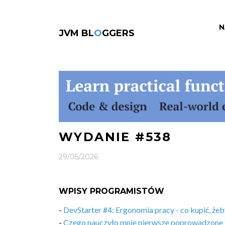
N
JVM BL
O
GGERS
WYDANIE #538
29/05/2026
WPISY PROGRAMISTÓW
-
DevStarter #4: Ergonomia pracy - co kupić, żeb
-
Czego nauczyło mnie pierwsze poprowadzone 