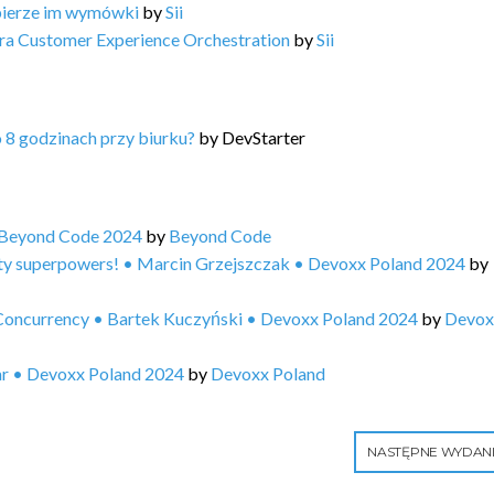
bierze im wymówki
by
Sii
ra Customer Experience Orchestration
by
Sii
o 8 godzinach przy biurku?
by
DevStarter
 Beyond Code 2024
by
Beyond Code
ty superpowers! • Marcin Grzejszczak • Devoxx Poland 2024
by
Concurrency • Bartek Kuczyński • Devoxx Poland 2024
by
Devox
ar • Devoxx Poland 2024
by
Devoxx Poland
NASTĘPNE WYDAN