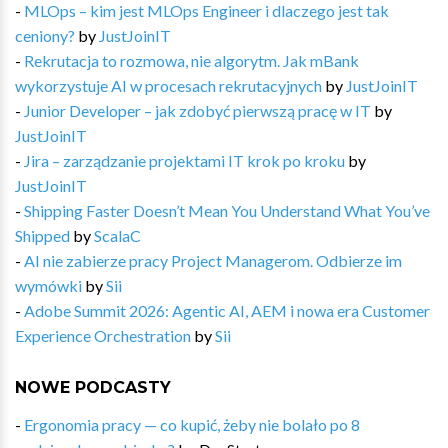
-
MLOps – kim jest MLOps Engineer i dlaczego jest tak
ceniony?
by
JustJoinIT
-
Rekrutacja to rozmowa, nie algorytm. Jak mBank
wykorzystuje AI w procesach rekrutacyjnych
by
JustJoinIT
-
Junior Developer – jak zdobyć pierwszą pracę w IT
by
JustJoinIT
-
Jira – zarządzanie projektami IT krok po kroku
by
JustJoinIT
-
Shipping Faster Doesn’t Mean You Understand What You’ve
Shipped
by
ScalaC
-
AI nie zabierze pracy Project Managerom. Odbierze im
wymówki
by
Sii
-
Adobe Summit 2026: Agentic AI, AEM i nowa era Customer
Experience Orchestration
by
Sii
NOWE PODCASTY
-
Ergonomia pracy — co kupić, żeby nie bolało po 8