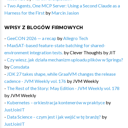
-
Two Agents, One MCP Server: Using a Second Claude as a
Harness for the First
by
Marcin Jasion
WPISY Z BLOGÓW FIRMOWYCH
-
GeeCON 2026 — a recap
by
Allegro Tech
-
MaxSAT-based feature-state batching for shared-
environment integration tests.
by
Clever Thoughts by JIT
-
Czy wiesz, jak działa mechanizm uploadu plików w Springu?
by
Consdata
-
JDK 27 takes shape, while GraalVM changes the release
cadence - JVM Weekly vol. 176
by
JVM Weekly
-
The Rest of the Story: May Edition - JVM Weekly vol. 178
by
JVM Weekly
-
Kubernetes – orkiestracja kontenerów w praktyce
by
JustJoinIT
-
Data Science – czym jest i jak wejść w tę branżę?
by
JustJoinIT