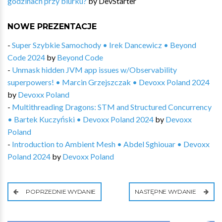
godzinach przy biurku?
by
DevStarter
NOWE PREZENTACJE
-
Super Szybkie Samochody • Irek Dancewicz • Beyond
Code 2024
by
Beyond Code
-
Unmask hidden JVM app issues w/Observability
superpowers! • Marcin Grzejszczak • Devoxx Poland 2024
by
Devoxx Poland
-
Multithreading Dragons: STM and Structured Concurrency
• Bartek Kuczyński • Devoxx Poland 2024
by
Devoxx
Poland
-
Introduction to Ambient Mesh • Abdel Sghiouar • Devoxx
Poland 2024
by
Devoxx Poland
POPRZEDNIE WYDANIE
NASTĘPNE WYDANIE