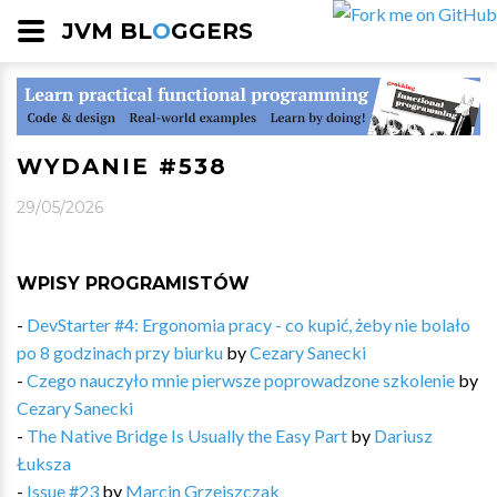
JVM BL
O
GGERS
WYDANIE #538
29/05/2026
WPISY PROGRAMISTÓW
-
DevStarter #4: Ergonomia pracy - co kupić, żeby nie bolało
po 8 godzinach przy biurku
by
Cezary Sanecki
-
Czego nauczyło mnie pierwsze poprowadzone szkolenie
by
Cezary Sanecki
-
The Native Bridge Is Usually the Easy Part
by
Dariusz
Łuksza
-
Issue #23
by
Marcin Grzejszczak