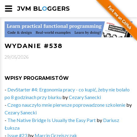
JVM BL
O
GGERS
WYDANIE #538
29/05/2026
WPISY PROGRAMISTÓW
-
DevStarter #4: Ergonomia pracy - co kupić, żeby nie bolało
po 8 godzinach przy biurku
by
Cezary Sanecki
-
Czego nauczyło mnie pierwsze poprowadzone szkolenie
by
Cezary Sanecki
-
The Native Bridge Is Usually the Easy Part
by
Dariusz
Łuksza
-
Issue #23
by
Marcin Grzejszczak