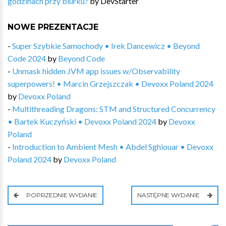
godzinach przy biurku?
by
DevStarter
NOWE PREZENTACJE
-
Super Szybkie Samochody • Irek Dancewicz • Beyond
Code 2024
by
Beyond Code
-
Unmask hidden JVM app issues w/Observability
superpowers! • Marcin Grzejszczak • Devoxx Poland 2024
by
Devoxx Poland
-
Multithreading Dragons: STM and Structured Concurrency
• Bartek Kuczyński • Devoxx Poland 2024
by
Devoxx
Poland
-
Introduction to Ambient Mesh • Abdel Sghiouar • Devoxx
Poland 2024
by
Devoxx Poland
POPRZEDNIE WYDANIE
NASTĘPNE WYDANIE