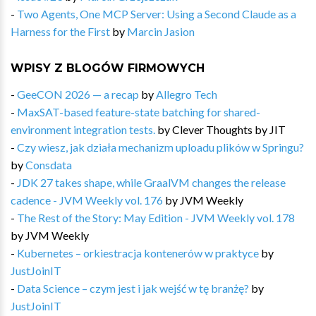
-
Two Agents, One MCP Server: Using a Second Claude as a
Harness for the First
by
Marcin Jasion
WPISY Z BLOGÓW FIRMOWYCH
-
GeeCON 2026 — a recap
by
Allegro Tech
-
MaxSAT-based feature-state batching for shared-
environment integration tests.
by
Clever Thoughts by JIT
-
Czy wiesz, jak działa mechanizm uploadu plików w Springu?
by
Consdata
-
JDK 27 takes shape, while GraalVM changes the release
cadence - JVM Weekly vol. 176
by
JVM Weekly
-
The Rest of the Story: May Edition - JVM Weekly vol. 178
by
JVM Weekly
-
Kubernetes – orkiestracja kontenerów w praktyce
by
JustJoinIT
-
Data Science – czym jest i jak wejść w tę branżę?
by
JustJoinIT