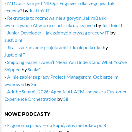
-
MLOps – kim jest MLOps Engineer i dlaczego jest tak
ceniony?
by
JustJoinIT
-
Rekrutacja to rozmowa, nie algorytm. Jak mBank
wykorzystuje AI w procesach rekrutacyjnych
by
JustJoinIT
-
Junior Developer – jak zdobyć pierwszą pracę w IT
by
JustJoinIT
-
Jira – zarządzanie projektami IT krok po kroku
by
JustJoinIT
-
Shipping Faster Doesn’t Mean You Understand What You’ve
Shipped
by
ScalaC
-
AI nie zabierze pracy Project Managerom. Odbierze im
wymówki
by
Sii
-
Adobe Summit 2026: Agentic AI, AEM i nowa era Customer
Experience Orchestration
by
Sii
NOWE PODCASTY
-
Ergonomia pracy — co kupić, żeby nie bolało po 8