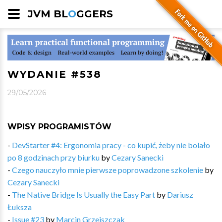
JVM BL
O
GGERS
WYDANIE #538
29/05/2026
WPISY PROGRAMISTÓW
-
DevStarter #4: Ergonomia pracy - co kupić, żeby nie bolało
po 8 godzinach przy biurku
by
Cezary Sanecki
-
Czego nauczyło mnie pierwsze poprowadzone szkolenie
by
Cezary Sanecki
-
The Native Bridge Is Usually the Easy Part
by
Dariusz
Łuksza
-
Issue #23
by
Marcin Grzejszczak