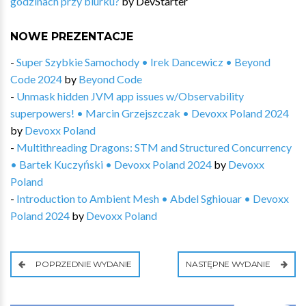
godzinach przy biurku?
by
DevStarter
NOWE PREZENTACJE
-
Super Szybkie Samochody • Irek Dancewicz • Beyond
Code 2024
by
Beyond Code
-
Unmask hidden JVM app issues w/Observability
superpowers! • Marcin Grzejszczak • Devoxx Poland 2024
by
Devoxx Poland
-
Multithreading Dragons: STM and Structured Concurrency
• Bartek Kuczyński • Devoxx Poland 2024
by
Devoxx
Poland
-
Introduction to Ambient Mesh • Abdel Sghiouar • Devoxx
Poland 2024
by
Devoxx Poland
POPRZEDNIE WYDANIE
NASTĘPNE WYDANIE