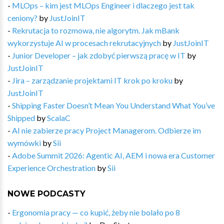
-
MLOps – kim jest MLOps Engineer i dlaczego jest tak
ceniony?
by
JustJoinIT
-
Rekrutacja to rozmowa, nie algorytm. Jak mBank
wykorzystuje AI w procesach rekrutacyjnych
by
JustJoinIT
-
Junior Developer – jak zdobyć pierwszą pracę w IT
by
JustJoinIT
-
Jira – zarządzanie projektami IT krok po kroku
by
JustJoinIT
-
Shipping Faster Doesn’t Mean You Understand What You’ve
Shipped
by
ScalaC
-
AI nie zabierze pracy Project Managerom. Odbierze im
wymówki
by
Sii
-
Adobe Summit 2026: Agentic AI, AEM i nowa era Customer
Experience Orchestration
by
Sii
NOWE PODCASTY
-
Ergonomia pracy — co kupić, żeby nie bolało po 8