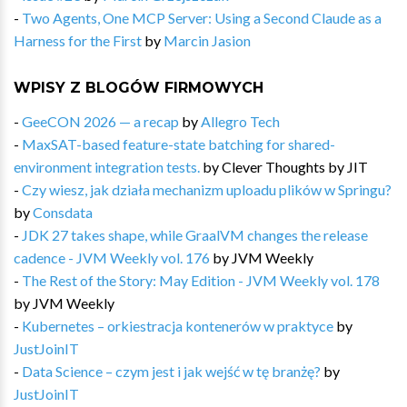
-
Two Agents, One MCP Server: Using a Second Claude as a
Harness for the First
by
Marcin Jasion
WPISY Z BLOGÓW FIRMOWYCH
-
GeeCON 2026 — a recap
by
Allegro Tech
-
MaxSAT-based feature-state batching for shared-
environment integration tests.
by
Clever Thoughts by JIT
-
Czy wiesz, jak działa mechanizm uploadu plików w Springu?
by
Consdata
-
JDK 27 takes shape, while GraalVM changes the release
cadence - JVM Weekly vol. 176
by
JVM Weekly
-
The Rest of the Story: May Edition - JVM Weekly vol. 178
by
JVM Weekly
-
Kubernetes – orkiestracja kontenerów w praktyce
by
JustJoinIT
-
Data Science – czym jest i jak wejść w tę branżę?
by
JustJoinIT