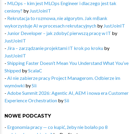
-
MLOps – kim jest MLOps Engineer i dlaczego jest tak
ceniony?
by
JustJoinIT
-
Rekrutacja to rozmowa, nie algorytm. Jak mBank
wykorzystuje AI w procesach rekrutacyjnych
by
JustJoinIT
-
Junior Developer – jak zdobyć pierwszą pracę w IT
by
JustJoinIT
-
Jira – zarządzanie projektami IT krok po kroku
by
JustJoinIT
-
Shipping Faster Doesn’t Mean You Understand What You’ve
Shipped
by
ScalaC
-
AI nie zabierze pracy Project Managerom. Odbierze im
wymówki
by
Sii
-
Adobe Summit 2026: Agentic AI, AEM i nowa era Customer
Experience Orchestration
by
Sii
NOWE PODCASTY
-
Ergonomia pracy — co kupić, żeby nie bolało po 8