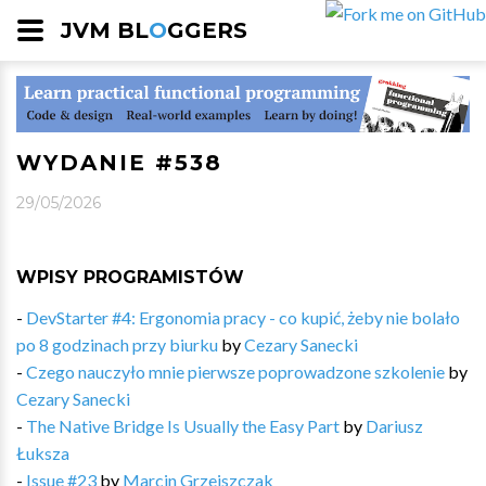
JVM BL
O
GGERS
WYDANIE #538
29/05/2026
WPISY PROGRAMISTÓW
-
DevStarter #4: Ergonomia pracy - co kupić, żeby nie bolało
po 8 godzinach przy biurku
by
Cezary Sanecki
-
Czego nauczyło mnie pierwsze poprowadzone szkolenie
by
Cezary Sanecki
-
The Native Bridge Is Usually the Easy Part
by
Dariusz
Łuksza
-
Issue #23
by
Marcin Grzejszczak