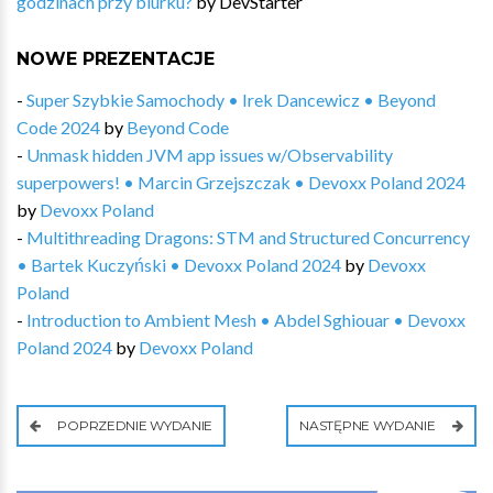
godzinach przy biurku?
by
DevStarter
NOWE PREZENTACJE
-
Super Szybkie Samochody • Irek Dancewicz • Beyond
Code 2024
by
Beyond Code
-
Unmask hidden JVM app issues w/Observability
superpowers! • Marcin Grzejszczak • Devoxx Poland 2024
by
Devoxx Poland
-
Multithreading Dragons: STM and Structured Concurrency
• Bartek Kuczyński • Devoxx Poland 2024
by
Devoxx
Poland
-
Introduction to Ambient Mesh • Abdel Sghiouar • Devoxx
Poland 2024
by
Devoxx Poland
POPRZEDNIE WYDANIE
NASTĘPNE WYDANIE