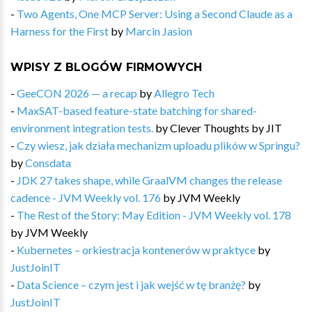
-
Two Agents, One MCP Server: Using a Second Claude as a
Harness for the First
by
Marcin Jasion
WPISY Z BLOGÓW FIRMOWYCH
-
GeeCON 2026 — a recap
by
Allegro Tech
-
MaxSAT-based feature-state batching for shared-
environment integration tests.
by
Clever Thoughts by JIT
-
Czy wiesz, jak działa mechanizm uploadu plików w Springu?
by
Consdata
-
JDK 27 takes shape, while GraalVM changes the release
cadence - JVM Weekly vol. 176
by
JVM Weekly
-
The Rest of the Story: May Edition - JVM Weekly vol. 178
by
JVM Weekly
-
Kubernetes – orkiestracja kontenerów w praktyce
by
JustJoinIT
-
Data Science – czym jest i jak wejść w tę branżę?
by
JustJoinIT