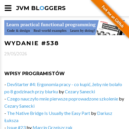
JVM BL
O
GGERS
WYDANIE #538
29/05/2026
WPISY PROGRAMISTÓW
-
DevStarter #4: Ergonomia pracy - co kupić, żeby nie bolało
po 8 godzinach przy biurku
by
Cezary Sanecki
-
Czego nauczyło mnie pierwsze poprowadzone szkolenie
by
Cezary Sanecki
-
The Native Bridge Is Usually the Easy Part
by
Dariusz
Łuksza
-
Issue #23
by
Marcin Grzejszczak