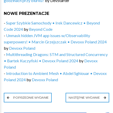
godzinach przy biurku?
by
DevStarter
NOWE PREZENTACJE
-
Super Szybkie Samochody • Irek Dancewicz • Beyond
Code 2024
by
Beyond Code
-
Unmask hidden JVM app issues w/Observability
superpowers! • Marcin Grzejszczak • Devoxx Poland 2024
by
Devoxx Poland
-
Multithreading Dragons: STM and Structured Concurrency
• Bartek Kuczyński • Devoxx Poland 2024
by
Devoxx
Poland
-
Introduction to Ambient Mesh • Abdel Sghiouar • Devoxx
Poland 2024
by
Devoxx Poland
POPRZEDNIE WYDANIE
NASTĘPNE WYDANIE