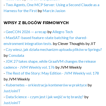
-
Two Agents, One MCP Server: Using a Second Claude as a
Harness for the First
by
Marcin Jasion
WPISY Z BLOGÓW FIRMOWYCH
-
GeeCON 2026 — a recap
by
Allegro Tech
-
MaxSAT-based feature-state batching for shared-
environment integration tests.
by
Clever Thoughts by JIT
-
Czy wiesz, jak działa mechanizm uploadu plików w Springu?
by
Consdata
-
JDK 27 takes shape, while GraalVM changes the release
cadence - JVM Weekly vol. 176
by
JVM Weekly
-
The Rest of the Story: May Edition - JVM Weekly vol. 178
by
JVM Weekly
-
Kubernetes – orkiestracja kontenerów w praktyce
by
JustJoinIT
-
Data Science – czym jest i jak wejść w tę branżę?
by
JustJoinIT