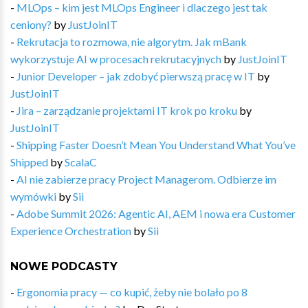
-
MLOps – kim jest MLOps Engineer i dlaczego jest tak
ceniony?
by
JustJoinIT
-
Rekrutacja to rozmowa, nie algorytm. Jak mBank
wykorzystuje AI w procesach rekrutacyjnych
by
JustJoinIT
-
Junior Developer – jak zdobyć pierwszą pracę w IT
by
JustJoinIT
-
Jira – zarządzanie projektami IT krok po kroku
by
JustJoinIT
-
Shipping Faster Doesn’t Mean You Understand What You’ve
Shipped
by
ScalaC
-
AI nie zabierze pracy Project Managerom. Odbierze im
wymówki
by
Sii
-
Adobe Summit 2026: Agentic AI, AEM i nowa era Customer
Experience Orchestration
by
Sii
NOWE PODCASTY
-
Ergonomia pracy — co kupić, żeby nie bolało po 8