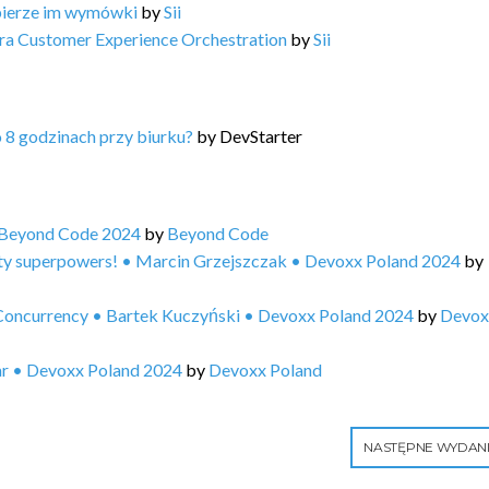
bierze im wymówki
by
Sii
ra Customer Experience Orchestration
by
Sii
o 8 godzinach przy biurku?
by
DevStarter
 Beyond Code 2024
by
Beyond Code
ty superpowers! • Marcin Grzejszczak • Devoxx Poland 2024
by
Concurrency • Bartek Kuczyński • Devoxx Poland 2024
by
Devox
ar • Devoxx Poland 2024
by
Devoxx Poland
NASTĘPNE WYDAN