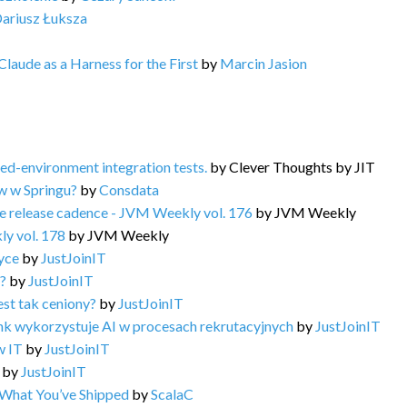
ariusz Łuksza
aude as a Harness for the First
by
Marcin Jasion
d-environment integration tests.
by
Clever Thoughts by JIT
w w Springu?
by
Consdata
e release cadence - JVM Weekly vol. 176
by
JVM Weekly
ly vol. 178
by
JVM Weekly
yce
by
JustJoinIT
ę?
by
JustJoinIT
st tak ceniony?
by
JustJoinIT
nk wykorzystuje AI w procesach rekrutacyjnych
by
JustJoinIT
w IT
by
JustJoinIT
by
JustJoinIT
 What You’ve Shipped
by
ScalaC