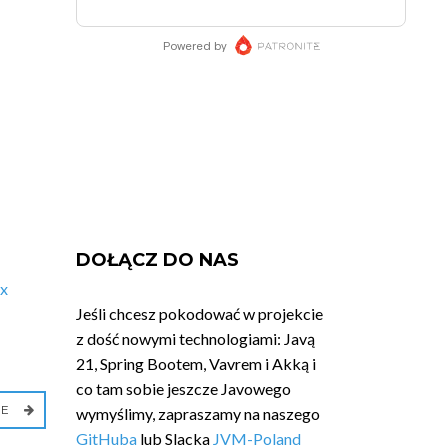
DOŁĄCZ DO NAS
x
Jeśli chcesz pokodować w projekcie
z dość nowymi technologiami: Javą
21, Spring Bootem, Vavrem i Akką i
co tam sobie jeszcze Javowego
IE
wymyślimy, zapraszamy na naszego
GitHuba
lub Slacka
JVM-Poland