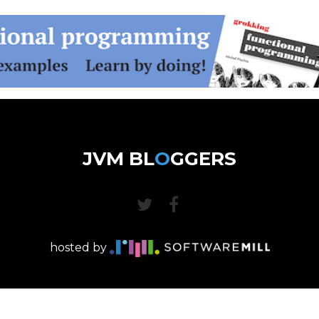
JVM BL
O
GGERS
hosted by