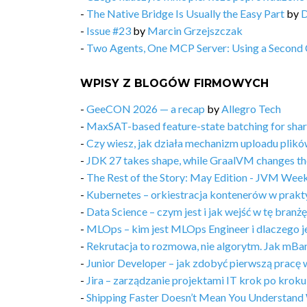
-
The Native Bridge Is Usually the Easy Part
by
D
-
Issue #23
by
Marcin Grzejszczak
-
Two Agents, One MCP Server: Using a Second Cl
WPISY Z BLOGÓW FIRMOWYCH
-
GeeCON 2026 — a recap
by
Allegro Tech
-
MaxSAT-based feature-state batching for share
-
Czy wiesz, jak działa mechanizm uploadu plikó
-
JDK 27 takes shape, while GraalVM changes th
-
The Rest of the Story: May Edition - JVM Week
-
Kubernetes – orkiestracja kontenerów w prakt
-
Data Science – czym jest i jak wejść w tę branż
-
MLOps – kim jest MLOps Engineer i dlaczego je
-
Rekrutacja to rozmowa, nie algorytm. Jak mBa
-
Junior Developer – jak zdobyć pierwszą pracę 
-
Jira – zarządzanie projektami IT krok po kroku
-
Shipping Faster Doesn’t Mean You Understand