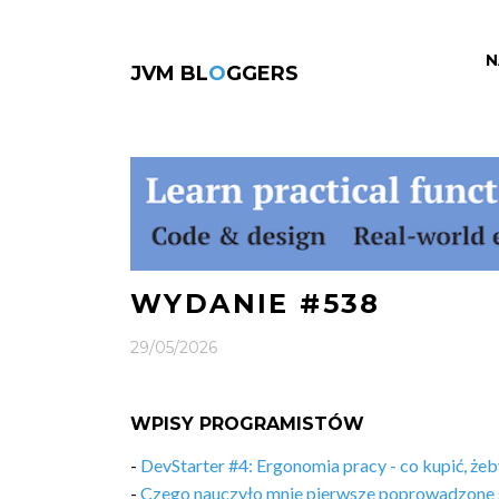
N
JVM BL
O
GGERS
WYDANIE #538
29/05/2026
WPISY PROGRAMISTÓW
-
DevStarter #4: Ergonomia pracy - co kupić, żeb
-
Czego nauczyło mnie pierwsze poprowadzone 