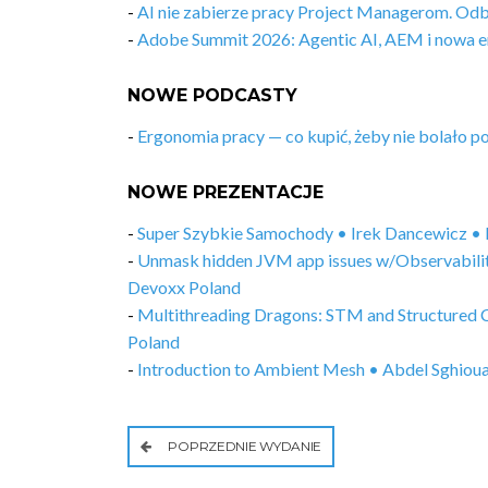
-
AI nie zabierze pracy Project Managerom. Od
-
Adobe Summit 2026: Agentic AI, AEM i nowa e
NOWE PODCASTY
-
Ergonomia pracy — co kupić, żeby nie bolało p
NOWE PREZENTACJE
-
Super Szybkie Samochody • Irek Dancewicz •
-
Unmask hidden JVM app issues w/Observabili
Devoxx Poland
-
Multithreading Dragons: STM and Structured 
Poland
-
Introduction to Ambient Mesh • Abdel Sghiou
POPRZEDNIE WYDANIE