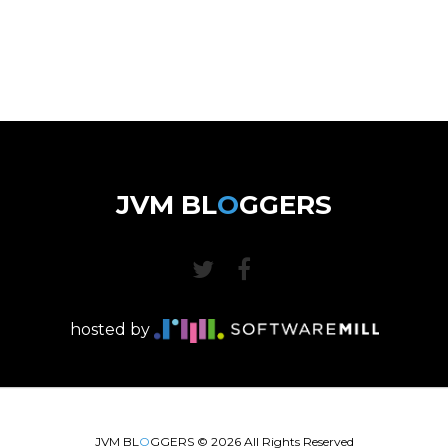
JVM BL
O
GGERS
hosted by
JVM BL
O
GGERS ©
2026
All Rights Reserved