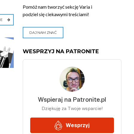
Pomóż nam tworzyć sekcję Varia i
podziel się ciekawymi treściami!
IE
DAJ NAM ZNAĆ
WESPRZYJ NA PATRONITE