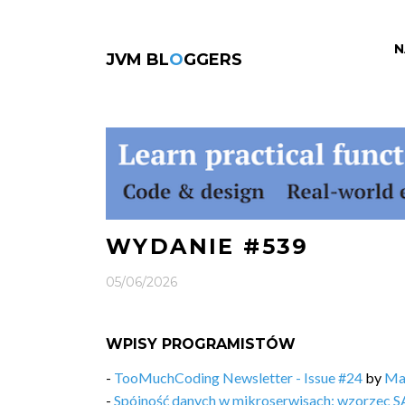
N
JVM BL
O
GGERS
WYDANIE #539
05/06/2026
WPISY PROGRAMISTÓW
-
TooMuchCoding Newsletter - Issue #24
by
Ma
-
Spójność danych w mikroserwisach: wzorzec 