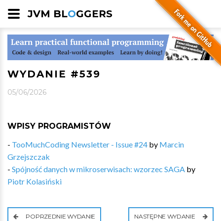
JVM BL
O
GGERS
WYDANIE #539
05/06/2026
WPISY PROGRAMISTÓW
-
TooMuchCoding Newsletter - Issue #24
by
Marcin
Grzejszczak
-
Spójność danych w mikroserwisach: wzorzec SAGA
by
Piotr Kolasiński
POPRZEDNIE WYDANIE
NASTĘPNE WYDANIE