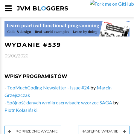
JVM BL
O
GGERS
WYDANIE #539
05/06/2026
WPISY PROGRAMISTÓW
-
TooMuchCoding Newsletter - Issue #24
by
Marcin
Grzejszczak
-
Spójność danych w mikroserwisach: wzorzec SAGA
by
Piotr Kolasiński
POPRZEDNIE WYDANIE
NASTĘPNE WYDANIE