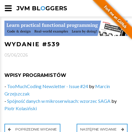
JVM BL
O
GGERS
WYDANIE #539
05/06/2026
WPISY PROGRAMISTÓW
-
TooMuchCoding Newsletter - Issue #24
by
Marcin
Grzejszczak
-
Spójność danych w mikroserwisach: wzorzec SAGA
by
Piotr Kolasiński
POPRZEDNIE WYDANIE
NASTĘPNE WYDANIE