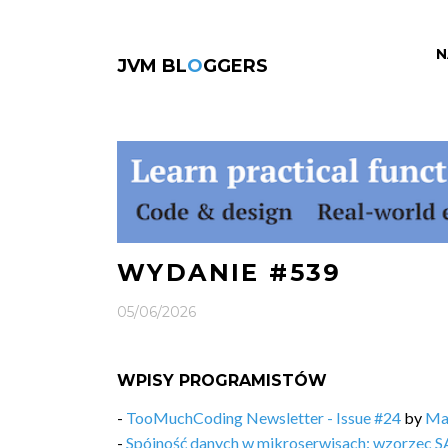
N
JVM BL
O
GGERS
WYDANIE #539
05/06/2026
WPISY PROGRAMISTÓW
-
TooMuchCoding Newsletter - Issue #24
by
Ma
-
Spójność danych w mikroserwisach: wzorzec 