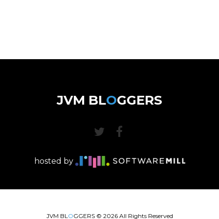
JVM BL
O
GGERS
hosted by
JVM BL
O
GGERS ©
2026
All Rights Reserved