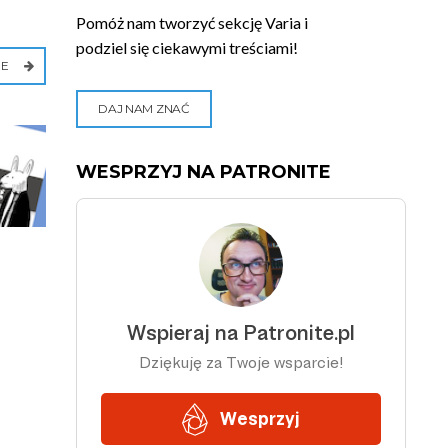
Pomóż nam tworzyć sekcję Varia i
podziel się ciekawymi treściami!
IE
DAJ NAM ZNAĆ
WESPRZYJ NA PATRONITE