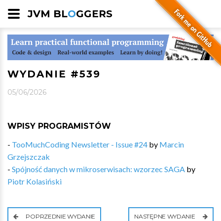
JVM BL
O
GGERS
WYDANIE #539
05/06/2026
WPISY PROGRAMISTÓW
-
TooMuchCoding Newsletter - Issue #24
by
Marcin
Grzejszczak
-
Spójność danych w mikroserwisach: wzorzec SAGA
by
Piotr Kolasiński
POPRZEDNIE WYDANIE
NASTĘPNE WYDANIE