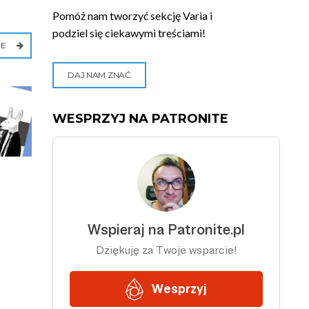
Pomóż nam tworzyć sekcję Varia i
podziel się ciekawymi treściami!
IE
DAJ NAM ZNAĆ
WESPRZYJ NA PATRONITE