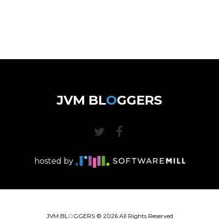
JVM BL
O
GGERS
hosted by
JVM BL
O
GGERS ©
2026
All Rights Reserved