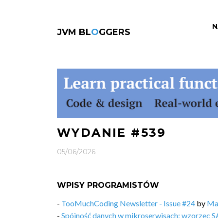
N
JVM BL
O
GGERS
WYDANIE #539
05/06/2026
WPISY PROGRAMISTÓW
-
TooMuchCoding Newsletter - Issue #24
by
Ma
-
Spójność danych w mikroserwisach: wzorzec 