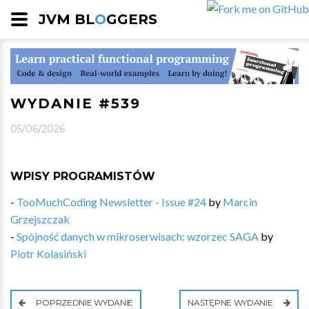
JVM BL
O
GGERS
WYDANIE #539
05/06/2026
WPISY PROGRAMISTÓW
-
TooMuchCoding Newsletter - Issue #24
by
Marcin
Grzejszczak
-
Spójność danych w mikroserwisach: wzorzec SAGA
by
Piotr Kolasiński
POPRZEDNIE WYDANIE
NASTĘPNE WYDANIE