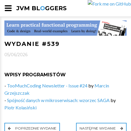
JVM BL
O
GGERS
WYDANIE #539
05/06/2026
WPISY PROGRAMISTÓW
-
TooMuchCoding Newsletter - Issue #24
by
Marcin
Grzejszczak
-
Spójność danych w mikroserwisach: wzorzec SAGA
by
Piotr Kolasiński
POPRZEDNIE WYDANIE
NASTĘPNE WYDANIE