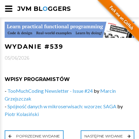
JVM BL
O
GGERS
WYDANIE #539
05/06/2026
WPISY PROGRAMISTÓW
-
TooMuchCoding Newsletter - Issue #24
by
Marcin
Grzejszczak
-
Spójność danych w mikroserwisach: wzorzec SAGA
by
Piotr Kolasiński
POPRZEDNIE WYDANIE
NASTĘPNE WYDANIE