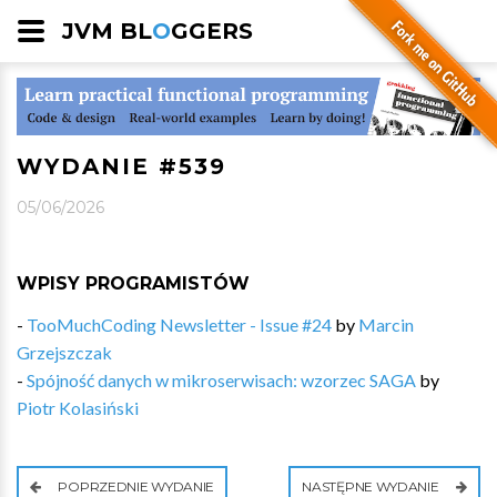
JVM BL
O
GGERS
WYDANIE #539
05/06/2026
WPISY PROGRAMISTÓW
-
TooMuchCoding Newsletter - Issue #24
by
Marcin
Grzejszczak
-
Spójność danych w mikroserwisach: wzorzec SAGA
by
Piotr Kolasiński
POPRZEDNIE WYDANIE
NASTĘPNE WYDANIE