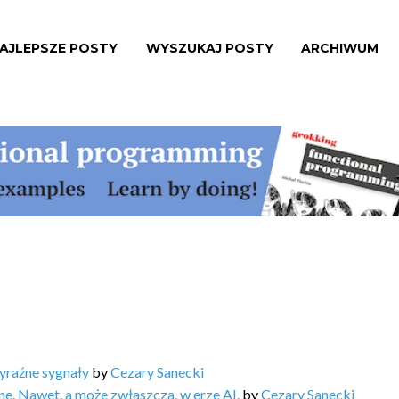
AJLEPSZE POSTY
WYSZUKAJ POSTY
ARCHIWUM
yraźne sygnały
by
Cezary Sanecki
ne. Nawet, a może zwłaszcza, w erze AI.
by
Cezary Sanecki