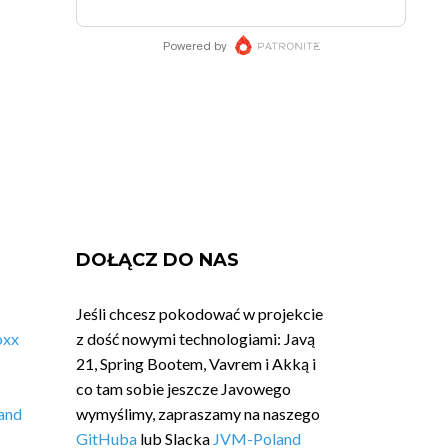
DOŁĄCZ DO NAS
Jeśli chcesz pokodować w projekcie
oxx
z dość nowymi technologiami: Javą
21, Spring Bootem, Vavrem i Akką i
co tam sobie jeszcze Javowego
and
wymyślimy, zapraszamy na naszego
GitHuba
lub Slacka
JVM-Poland