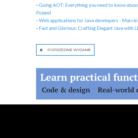
-
Going AOT: Everything you need to know abou
Poland
-
Web applications for Java developers - Marci
-
Fast and Glorious: Crafting Elegant Java wit
POPRZEDNIE WYDANIE