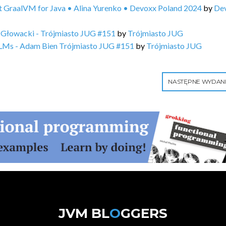
t GraalVM for Java • Alina Yurenko • Devoxx Poland 2024
by
De
n Głowacki - Trójmiasto JUG #151
by
Trójmiasto JUG
h LLMs - Adam Bien Trójmiasto JUG #151
by
Trójmiasto JUG
NASTĘPNE WYDAN
JVM BL
O
GGERS