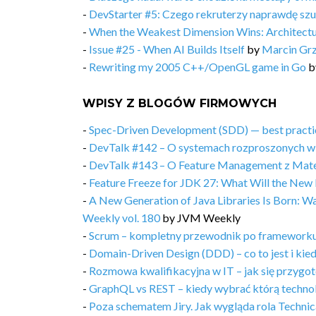
-
DevStarter #5: Czego rekruterzy naprawdę sz
-
When the Weakest Dimension Wins: Architectu
-
Issue #25 - When AI Builds Itself
by
Marcin Gr
-
Rewriting my 2005 C++/OpenGL game in Go
b
WPISY Z BLOGÓW FIRMOWYCH
-
Spec-Driven Development (SDD) — best practic
-
DevTalk #142 – O systemach rozproszonych w
-
DevTalk #143 – O Feature Management z Ma
-
Feature Freeze for JDK 27: What Will the New 
-
A New Generation of Java Libraries Is Born: 
Weekly vol. 180
by
JVM Weekly
-
Scrum – kompletny przewodnik po frameworku
-
Domain-Driven Design (DDD) – co to jest i kie
-
Rozmowa kwalifikacyjna w IT – jak się przygot
-
GraphQL vs REST – kiedy wybrać którą techno
-
Poza schematem Jiry. Jak wygląda rola Techn