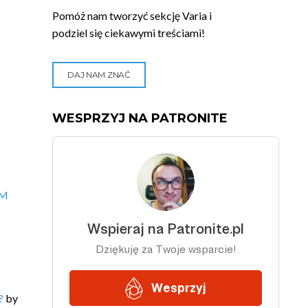
Pomóż nam tworzyć sekcję Varia i
podziel się ciekawymi treściami!
DAJ NAM ZNAĆ
WESPRZYJ NA PATRONITE
VM
?
by