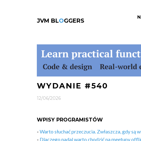
N
JVM BL
O
GGERS
WYDANIE #540
12/06/2026
WPISY PROGRAMISTÓW
-
Warto słuchać przeczucia. Zwłaszcza, gdy są w
-
Dlaczego nadal warto chodzić na meetupy offli