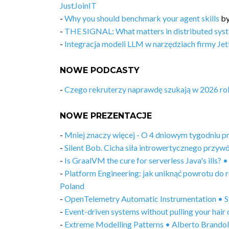
JustJoinIT
-
Why you should benchmark your agent skills
b
-
THE SIGNAL: What matters in distributed syst
-
Integracja modeli LLM w narzędziach firmy Jet
NOWE PODCASTY
-
Czego rekruterzy naprawdę szukają w 2026 ro
NOWE PREZENTACJE
-
Mniej znaczy więcej - O 4 dniowym tygodniu 
-
Silent Bob. Cicha siła introwertycznego prz
-
Is GraalVM the cure for serverless Java's ills
-
Platform Engineering: jak uniknąć powrotu do
Poland
-
OpenTelemetry Automatic Instrumentation • S
-
Event-driven systems without pulling your hai
-
Extreme Modelling Patterns • Alberto Brandol