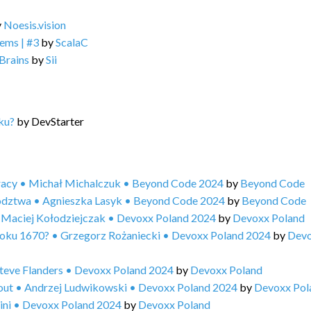
y
Noesis.vision
ems | #3
by
ScalaC
Brains
by
Sii
ku?
by
DevStarter
pracy • Michał Michalczuk • Beyond Code 2024
by
Beyond Code
ywództwa • Agnieszka Lasyk • Beyond Code 2024
by
Beyond Code
? • Maciej Kołodziejczak • Devoxx Poland 2024
by
Devoxx Poland
 roku 1670? • Grzegorz Rożaniecki • Devoxx Poland 2024
by
Dev
teve Flanders • Devoxx Poland 2024
by
Devoxx Poland
r out • Andrzej Ludwikowski • Devoxx Poland 2024
by
Devoxx Pol
ini • Devoxx Poland 2024
by
Devoxx Poland