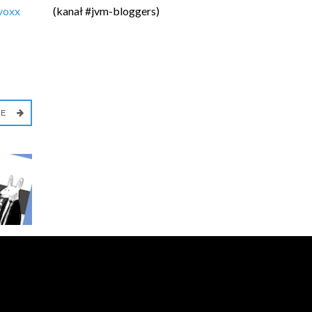
voxx
(kanał #jvm-bloggers)
IE