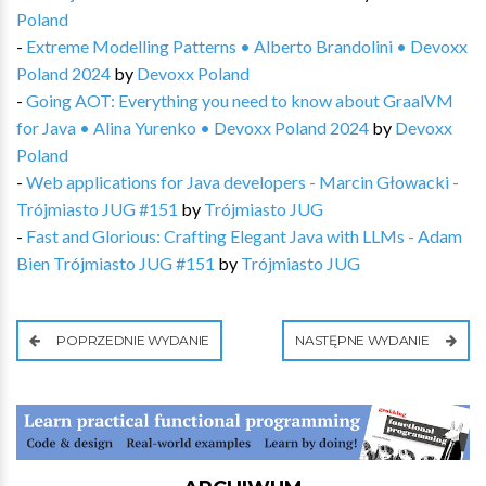
Poland
-
Extreme Modelling Patterns • Alberto Brandolini • Devoxx
Poland 2024
by
Devoxx Poland
-
Going AOT: Everything you need to know about GraalVM
for Java • Alina Yurenko • Devoxx Poland 2024
by
Devoxx
Poland
-
Web applications for Java developers - Marcin Głowacki -
Trójmiasto JUG #151
by
Trójmiasto JUG
-
Fast and Glorious: Crafting Elegant Java with LLMs - Adam
Bien Trójmiasto JUG #151
by
Trójmiasto JUG
POPRZEDNIE WYDANIE
NASTĘPNE WYDANIE