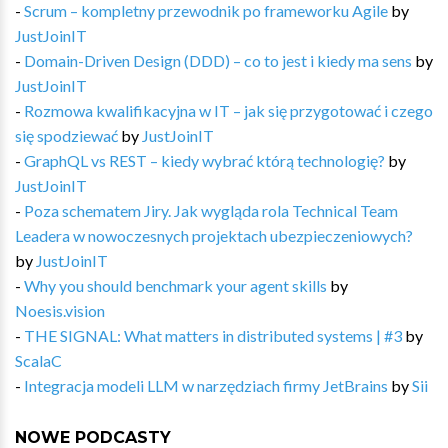
-
Scrum – kompletny przewodnik po frameworku Agile
by
JustJoinIT
-
Domain-Driven Design (DDD) – co to jest i kiedy ma sens
by
JustJoinIT
-
Rozmowa kwalifikacyjna w IT – jak się przygotować i czego
się spodziewać
by
JustJoinIT
-
GraphQL vs REST – kiedy wybrać którą technologię?
by
JustJoinIT
-
Poza schematem Jiry. Jak wygląda rola Technical Team
Leadera w nowoczesnych projektach ubezpieczeniowych?
by
JustJoinIT
-
Why you should benchmark your agent skills
by
Noesis.vision
-
THE SIGNAL: What matters in distributed systems | #3
by
ScalaC
-
Integracja modeli LLM w narzędziach firmy JetBrains
by
Sii
NOWE PODCASTY