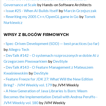
Governance at Scale
by
Hands-on Software Architects
-
Issue #25 - When AI Builds Itself
by
Marcin Grzejszczak
-
Rewriting my 2005 C++/OpenGL game in Go
by
Tomek
Nurkiewicz
WPISY Z BLOGÓW FIRMOWYCH
-
Spec-Driven Development (SDD) — best practices (so far)
by
Allegro Tech
-
DevTalk #142 – O systemach rozproszonych w dobie AI z
Grzegorzem Piwowarkiem
by
DevStyle
-
DevTalk #143 – O Feature Management z Mateuszem
Kwaśniewskim
by
DevStyle
-
Feature Freeze for JDK 27: What Will the New Edition
Bring? - JVM Weekly vol. 179
by
JVM Weekly
-
A New Generation of Java Libraries Is Born: Wasm
Becomes the Implementation Detail with Andrea Peruffo -
JVM Weekly vol. 180
by
JVM Weekly