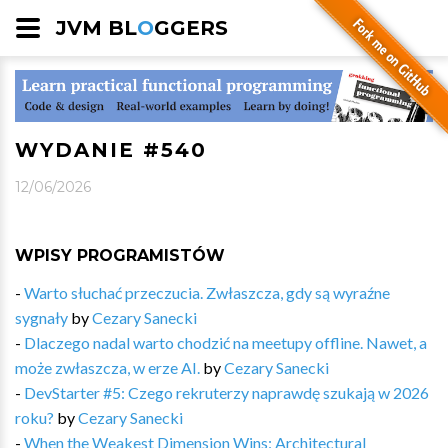
JVM BL
O
GGERS
WYDANIE #540
12/06/2026
WPISY PROGRAMISTÓW
-
Warto słuchać przeczucia. Zwłaszcza, gdy są wyraźne
sygnały
by
Cezary Sanecki
-
Dlaczego nadal warto chodzić na meetupy offline. Nawet, a
może zwłaszcza, w erze AI.
by
Cezary Sanecki
-
DevStarter #5: Czego rekruterzy naprawdę szukają w 2026
roku?
by
Cezary Sanecki
-
When the Weakest Dimension Wins: Architectural