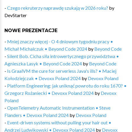
-
Czego rekruterzy naprawdę szukają w 2026 roku?
by
DevStarter
NOWE PREZENTACJE
-
Mniej znaczy więcej - O 4 dniowym tygodniu pracy •
Michał Michalczuk • Beyond Code 2024
by
Beyond Code
-
Silent Bob. Cicha siła introwertycznego przywództwa •
Agnieszka Lasyk • Beyond Code 2024
by
Beyond Code
-
Is GraalVM the cure for serverless Java's ills? • Maciej
Kołodziejczak • Devoxx Poland 2024
by
Devoxx Poland
-
Platform Engineering: jak uniknąć powrotu do roku 1670? •
Grzegorz Rożaniecki • Devoxx Poland 2024
by
Devoxx
Poland
-
OpenTelemetry Automatic Instrumentation • Steve
Flanders • Devoxx Poland 2024
by
Devoxx Poland
-
Event-driven systems without pulling your hair out •
Andrzej Ludwikowski • Devoxx Poland 2024
by
Devoxx