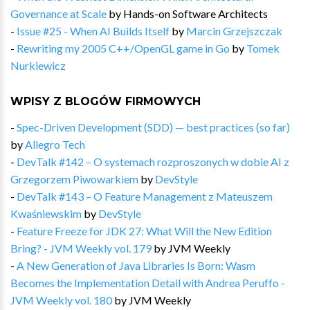
Governance at Scale
by
Hands-on Software Architects
-
Issue #25 - When AI Builds Itself
by
Marcin Grzejszczak
-
Rewriting my 2005 C++/OpenGL game in Go
by
Tomek
Nurkiewicz
WPISY Z BLOGÓW FIRMOWYCH
-
Spec-Driven Development (SDD) — best practices (so far)
by
Allegro Tech
-
DevTalk #142 – O systemach rozproszonych w dobie AI z
Grzegorzem Piwowarkiem
by
DevStyle
-
DevTalk #143 – O Feature Management z Mateuszem
Kwaśniewskim
by
DevStyle
-
Feature Freeze for JDK 27: What Will the New Edition
Bring? - JVM Weekly vol. 179
by
JVM Weekly
-
A New Generation of Java Libraries Is Born: Wasm
Becomes the Implementation Detail with Andrea Peruffo -
JVM Weekly vol. 180
by
JVM Weekly