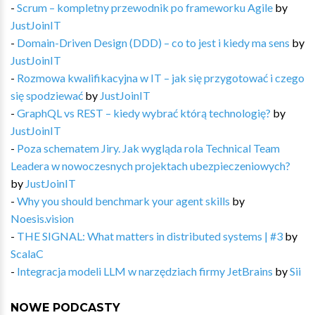
-
Scrum – kompletny przewodnik po frameworku Agile
by
JustJoinIT
-
Domain-Driven Design (DDD) – co to jest i kiedy ma sens
by
JustJoinIT
-
Rozmowa kwalifikacyjna w IT – jak się przygotować i czego
się spodziewać
by
JustJoinIT
-
GraphQL vs REST – kiedy wybrać którą technologię?
by
JustJoinIT
-
Poza schematem Jiry. Jak wygląda rola Technical Team
Leadera w nowoczesnych projektach ubezpieczeniowych?
by
JustJoinIT
-
Why you should benchmark your agent skills
by
Noesis.vision
-
THE SIGNAL: What matters in distributed systems | #3
by
ScalaC
-
Integracja modeli LLM w narzędziach firmy JetBrains
by
Sii
NOWE PODCASTY