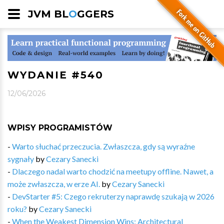
JVM BL
O
GGERS
WYDANIE #540
12/06/2026
WPISY PROGRAMISTÓW
-
Warto słuchać przeczucia. Zwłaszcza, gdy są wyraźne
sygnały
by
Cezary Sanecki
-
Dlaczego nadal warto chodzić na meetupy offline. Nawet, a
może zwłaszcza, w erze AI.
by
Cezary Sanecki
-
DevStarter #5: Czego rekruterzy naprawdę szukają w 2026
roku?
by
Cezary Sanecki
-
When the Weakest Dimension Wins: Architectural