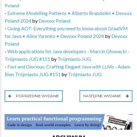
Poland
-
Extreme Modelling Patterns • Alberto Brandolini • Devoxx
Poland 2024
by
Devoxx Poland
-
Going AOT: Everything you need to know about GraalVM
for Java • Alina Yurenko • Devoxx Poland 2024
by
Devoxx
Poland
-
Web applications for Java developers - Marcin Głowacki -
Trójmiasto JUG #151
by
Trójmiasto JUG
-
Fast and Glorious: Crafting Elegant Java with LLMs - Adam
Bien Trójmiasto JUG #151
by
Trójmiasto JUG
POPRZEDNIE WYDANIE
NASTĘPNE WYDANIE