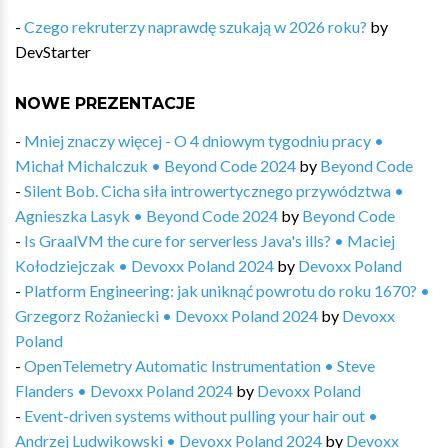
-
Czego rekruterzy naprawdę szukają w 2026 roku?
by
DevStarter
NOWE PREZENTACJE
-
Mniej znaczy więcej - O 4 dniowym tygodniu pracy •
Michał Michalczuk • Beyond Code 2024
by
Beyond Code
-
Silent Bob. Cicha siła introwertycznego przywództwa •
Agnieszka Lasyk • Beyond Code 2024
by
Beyond Code
-
Is GraalVM the cure for serverless Java's ills? • Maciej
Kołodziejczak • Devoxx Poland 2024
by
Devoxx Poland
-
Platform Engineering: jak uniknąć powrotu do roku 1670? •
Grzegorz Rożaniecki • Devoxx Poland 2024
by
Devoxx
Poland
-
OpenTelemetry Automatic Instrumentation • Steve
Flanders • Devoxx Poland 2024
by
Devoxx Poland
-
Event-driven systems without pulling your hair out •
Andrzej Ludwikowski • Devoxx Poland 2024
by
Devoxx