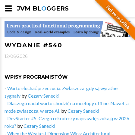
JVM BL
O
GGERS
WYDANIE #540
12/06/2026
WPISY PROGRAMISTÓW
-
Warto słuchać przeczucia. Zwłaszcza, gdy są wyraźne
sygnały
by
Cezary Sanecki
-
Dlaczego nadal warto chodzić na meetupy offline. Nawet, a
może zwłaszcza, w erze AI.
by
Cezary Sanecki
-
DevStarter #5: Czego rekruterzy naprawdę szukają w 2026
roku?
by
Cezary Sanecki
-
When the Weakest Dimension Wins: Architectural