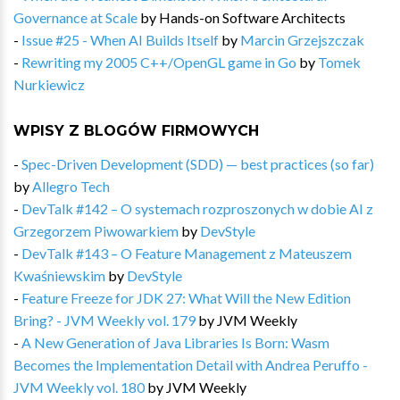
Governance at Scale
by
Hands-on Software Architects
-
Issue #25 - When AI Builds Itself
by
Marcin Grzejszczak
-
Rewriting my 2005 C++/OpenGL game in Go
by
Tomek
Nurkiewicz
WPISY Z BLOGÓW FIRMOWYCH
-
Spec-Driven Development (SDD) — best practices (so far)
by
Allegro Tech
-
DevTalk #142 – O systemach rozproszonych w dobie AI z
Grzegorzem Piwowarkiem
by
DevStyle
-
DevTalk #143 – O Feature Management z Mateuszem
Kwaśniewskim
by
DevStyle
-
Feature Freeze for JDK 27: What Will the New Edition
Bring? - JVM Weekly vol. 179
by
JVM Weekly
-
A New Generation of Java Libraries Is Born: Wasm
Becomes the Implementation Detail with Andrea Peruffo -
JVM Weekly vol. 180
by
JVM Weekly