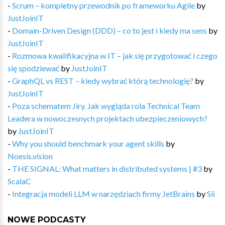
-
Scrum – kompletny przewodnik po frameworku Agile
by
JustJoinIT
-
Domain-Driven Design (DDD) – co to jest i kiedy ma sens
by
JustJoinIT
-
Rozmowa kwalifikacyjna w IT – jak się przygotować i czego
się spodziewać
by
JustJoinIT
-
GraphQL vs REST – kiedy wybrać którą technologię?
by
JustJoinIT
-
Poza schematem Jiry. Jak wygląda rola Technical Team
Leadera w nowoczesnych projektach ubezpieczeniowych?
by
JustJoinIT
-
Why you should benchmark your agent skills
by
Noesis.vision
-
THE SIGNAL: What matters in distributed systems | #3
by
ScalaC
-
Integracja modeli LLM w narzędziach firmy JetBrains
by
Sii
NOWE PODCASTY