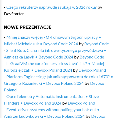
-
Czego rekruterzy naprawdę szukają w 2026 roku?
by
DevStarter
NOWE PREZENTACJE
-
Mniej znaczy więcej - O 4 dniowym tygodniu pracy •
Michał Michalczuk • Beyond Code 2024
by
Beyond Code
-
Silent Bob. Cicha siła introwertycznego przywództwa •
Agnieszka Lasyk • Beyond Code 2024
by
Beyond Code
-
Is GraalVM the cure for serverless Java's ills? • Maciej
Kołodziejczak • Devoxx Poland 2024
by
Devoxx Poland
-
Platform Engineering: jak uniknąć powrotu do roku 1670? •
Grzegorz Rożaniecki • Devoxx Poland 2024
by
Devoxx
Poland
-
OpenTelemetry Automatic Instrumentation • Steve
Flanders • Devoxx Poland 2024
by
Devoxx Poland
-
Event-driven systems without pulling your hair out •
Andrzej Ludwikowski • Devoxx Poland 2024
by
Devoxx