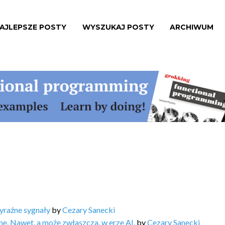
AJLEPSZE POSTY
WYSZUKAJ POSTY
ARCHIWUM
yraźne sygnały
by
Cezary Sanecki
ne. Nawet, a może zwłaszcza, w erze AI.
by
Cezary Sanecki