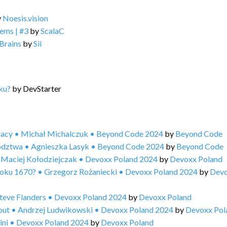
y
Noesis.vision
ems | #3
by
ScalaC
Brains
by
Sii
ku?
by
DevStarter
pracy • Michał Michalczuk • Beyond Code 2024
by
Beyond Code
ywództwa • Agnieszka Lasyk • Beyond Code 2024
by
Beyond Code
? • Maciej Kołodziejczak • Devoxx Poland 2024
by
Devoxx Poland
 roku 1670? • Grzegorz Rożaniecki • Devoxx Poland 2024
by
Dev
teve Flanders • Devoxx Poland 2024
by
Devoxx Poland
r out • Andrzej Ludwikowski • Devoxx Poland 2024
by
Devoxx Pol
ini • Devoxx Poland 2024
by
Devoxx Poland