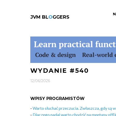
N
JVM BL
O
GGERS
WYDANIE #540
12/06/2026
WPISY PROGRAMISTÓW
-
Warto słuchać przeczucia. Zwłaszcza, gdy są w
-
Dlaczego nadal warto chodzić na meetupy offli