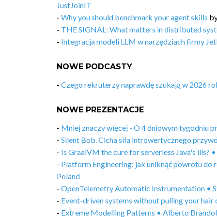
JustJoinIT
-
Why you should benchmark your agent skills
b
-
THE SIGNAL: What matters in distributed syst
-
Integracja modeli LLM w narzędziach firmy Jet
NOWE PODCASTY
-
Czego rekruterzy naprawdę szukają w 2026 ro
NOWE PREZENTACJE
-
Mniej znaczy więcej - O 4 dniowym tygodniu 
-
Silent Bob. Cicha siła introwertycznego prz
-
Is GraalVM the cure for serverless Java's ills
-
Platform Engineering: jak uniknąć powrotu do
Poland
-
OpenTelemetry Automatic Instrumentation • S
-
Event-driven systems without pulling your hai
-
Extreme Modelling Patterns • Alberto Brandol