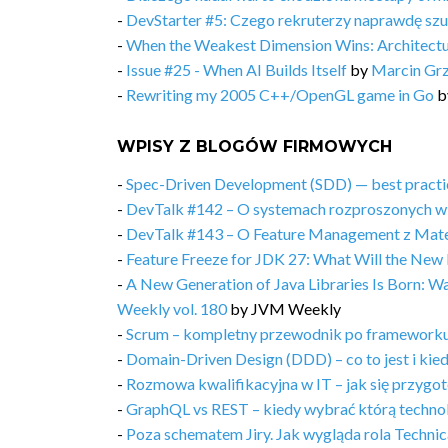
-
DevStarter #5: Czego rekruterzy naprawdę sz
-
When the Weakest Dimension Wins: Architectu
-
Issue #25 - When AI Builds Itself
by
Marcin Gr
-
Rewriting my 2005 C++/OpenGL game in Go
b
WPISY Z BLOGÓW FIRMOWYCH
-
Spec-Driven Development (SDD) — best practic
-
DevTalk #142 – O systemach rozproszonych w
-
DevTalk #143 – O Feature Management z Ma
-
Feature Freeze for JDK 27: What Will the New 
-
A New Generation of Java Libraries Is Born: 
Weekly vol. 180
by
JVM Weekly
-
Scrum – kompletny przewodnik po frameworku
-
Domain-Driven Design (DDD) – co to jest i kie
-
Rozmowa kwalifikacyjna w IT – jak się przygot
-
GraphQL vs REST – kiedy wybrać którą techno
-
Poza schematem Jiry. Jak wygląda rola Techn