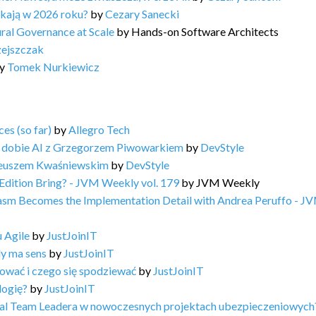
ukają w 2026 roku?
by
Cezary Sanecki
ral Governance at Scale
by
Hands-on Software Architects
zejszczak
y
Tomek Nurkiewicz
es (so far)
by
Allegro Tech
 dobie AI z Grzegorzem Piwowarkiem
by
DevStyle
teuszem Kwaśniewskim
by
DevStyle
Edition Bring? - JVM Weekly vol. 179
by
JVM Weekly
Wasm Becomes the Implementation Detail with Andrea Peruffo - J
 Agile
by
JustJoinIT
dy ma sens
by
JustJoinIT
ować i czego się spodziewać
by
JustJoinIT
logię?
by
JustJoinIT
ical Team Leadera w nowoczesnych projektach ubezpieczeniowych