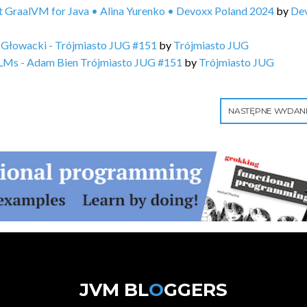
t GraalVM for Java • Alina Yurenko • Devoxx Poland 2024
by
De
n Głowacki - Trójmiasto JUG #151
by
Trójmiasto JUG
h LLMs - Adam Bien Trójmiasto JUG #151
by
Trójmiasto JUG
NASTĘPNE WYDAN
JVM BL
O
GGERS