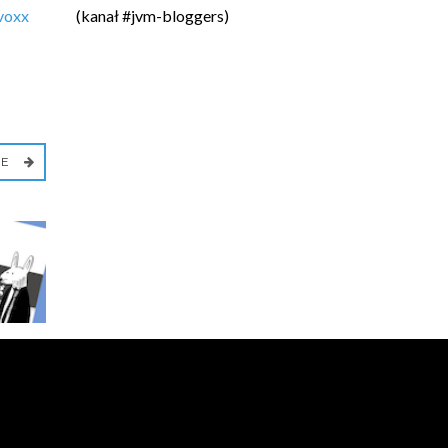
voxx
(kanał #jvm-bloggers)
IE