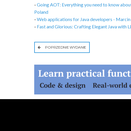
-
Going AOT: Everything you need to know abou
Poland
-
Web applications for Java developers - Marci
-
Fast and Glorious: Crafting Elegant Java wit
POPRZEDNIE WYDANIE