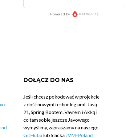
DOŁĄCZ DO NAS
Jeśli chcesz pokodować w projekcie
oxx
z dość nowymi technologiami: Javą
21, Spring Bootem, Vavrem i Akką i
co tam sobie jeszcze Javowego
and
wymyślimy, zapraszamy na naszego
GitHuba
lub Slacka
JVM-Poland