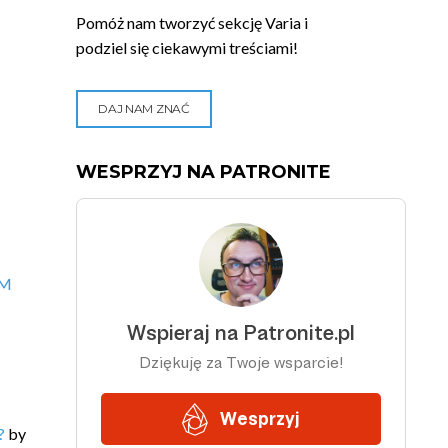
Pomóż nam tworzyć sekcję Varia i
podziel się ciekawymi treściami!
DAJ NAM ZNAĆ
WESPRZYJ NA PATRONITE
VM
?
by