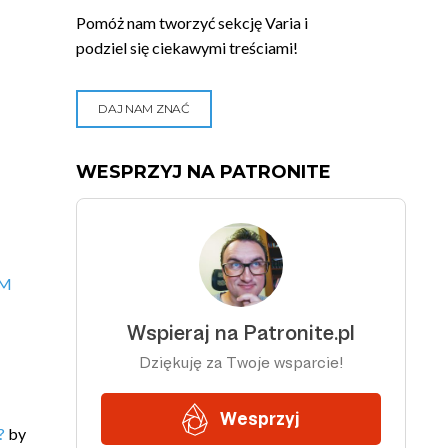
Pomóż nam tworzyć sekcję Varia i
podziel się ciekawymi treściami!
DAJ NAM ZNAĆ
WESPRZYJ NA PATRONITE
VM
?
by