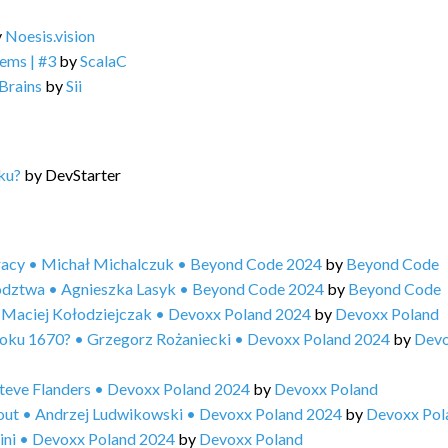
y
Noesis.vision
ems | #3
by
ScalaC
Brains
by
Sii
ku?
by
DevStarter
pracy • Michał Michalczuk • Beyond Code 2024
by
Beyond Code
ywództwa • Agnieszka Lasyk • Beyond Code 2024
by
Beyond Code
? • Maciej Kołodziejczak • Devoxx Poland 2024
by
Devoxx Poland
 roku 1670? • Grzegorz Rożaniecki • Devoxx Poland 2024
by
Dev
teve Flanders • Devoxx Poland 2024
by
Devoxx Poland
r out • Andrzej Ludwikowski • Devoxx Poland 2024
by
Devoxx Pol
ini • Devoxx Poland 2024
by
Devoxx Poland