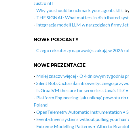
JustJoinIT
-
Why you should benchmark your agent skills
b
-
THE SIGNAL: What matters in distributed syst
-
Integracja modeli LLM w narzędziach firmy Jet
NOWE PODCASTY
-
Czego rekruterzy naprawdę szukają w 2026 ro
NOWE PREZENTACJE
-
Mniej znaczy więcej - O 4 dniowym tygodniu 
-
Silent Bob. Cicha siła introwertycznego prz
-
Is GraalVM the cure for serverless Java's ills
-
Platform Engineering: jak uniknąć powrotu do
Poland
-
OpenTelemetry Automatic Instrumentation • S
-
Event-driven systems without pulling your hai
-
Extreme Modelling Patterns • Alberto Brandol