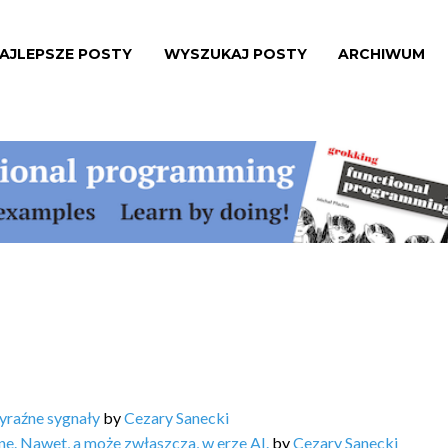
AJLEPSZE POSTY
WYSZUKAJ POSTY
ARCHIWUM
yraźne sygnały
by
Cezary Sanecki
ne. Nawet, a może zwłaszcza, w erze AI.
by
Cezary Sanecki