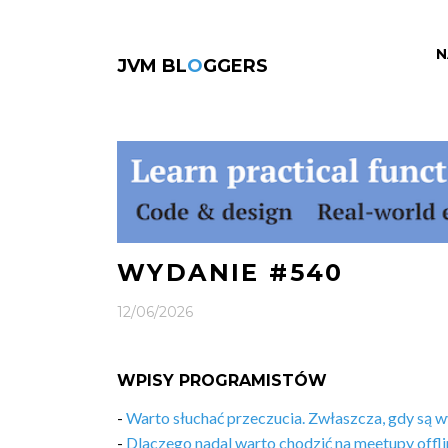
N
JVM BL
O
GGERS
WYDANIE #540
12/06/2026
WPISY PROGRAMISTÓW
-
Warto słuchać przeczucia. Zwłaszcza, gdy są w
-
Dlaczego nadal warto chodzić na meetupy offli