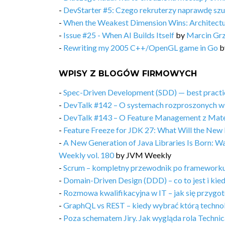
-
DevStarter #5: Czego rekruterzy naprawdę sz
-
When the Weakest Dimension Wins: Architectu
-
Issue #25 - When AI Builds Itself
by
Marcin Gr
-
Rewriting my 2005 C++/OpenGL game in Go
b
WPISY Z BLOGÓW FIRMOWYCH
-
Spec-Driven Development (SDD) — best practic
-
DevTalk #142 – O systemach rozproszonych w
-
DevTalk #143 – O Feature Management z Ma
-
Feature Freeze for JDK 27: What Will the New 
-
A New Generation of Java Libraries Is Born: 
Weekly vol. 180
by
JVM Weekly
-
Scrum – kompletny przewodnik po frameworku
-
Domain-Driven Design (DDD) – co to jest i kie
-
Rozmowa kwalifikacyjna w IT – jak się przygot
-
GraphQL vs REST – kiedy wybrać którą techno
-
Poza schematem Jiry. Jak wygląda rola Techn