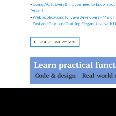
-
Going AOT: Everything you need to know abou
Poland
-
Web applications for Java developers - Marci
-
Fast and Glorious: Crafting Elegant Java wit
POPRZEDNIE WYDANIE