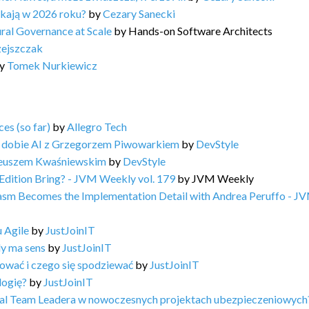
ukają w 2026 roku?
by
Cezary Sanecki
ral Governance at Scale
by
Hands-on Software Architects
zejszczak
y
Tomek Nurkiewicz
es (so far)
by
Allegro Tech
 dobie AI z Grzegorzem Piwowarkiem
by
DevStyle
teuszem Kwaśniewskim
by
DevStyle
Edition Bring? - JVM Weekly vol. 179
by
JVM Weekly
Wasm Becomes the Implementation Detail with Andrea Peruffo - J
 Agile
by
JustJoinIT
dy ma sens
by
JustJoinIT
ować i czego się spodziewać
by
JustJoinIT
logię?
by
JustJoinIT
ical Team Leadera w nowoczesnych projektach ubezpieczeniowych