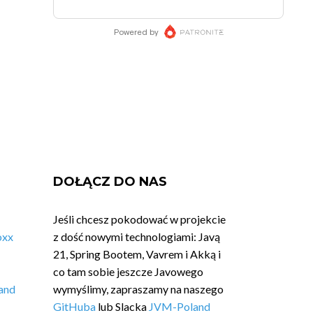
DOŁĄCZ DO NAS
Jeśli chcesz pokodować w projekcie
oxx
z dość nowymi technologiami: Javą
21, Spring Bootem, Vavrem i Akką i
co tam sobie jeszcze Javowego
and
wymyślimy, zapraszamy na naszego
GitHuba
lub Slacka
JVM-Poland