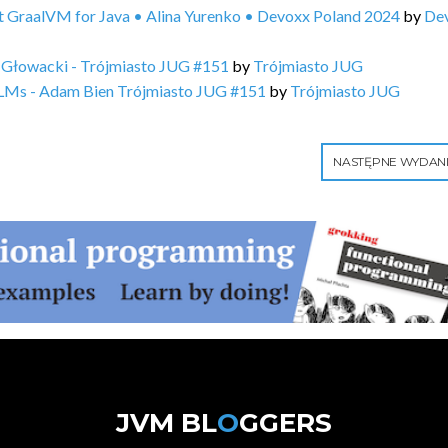
t GraalVM for Java • Alina Yurenko • Devoxx Poland 2024
by
De
n Głowacki - Trójmiasto JUG #151
by
Trójmiasto JUG
h LLMs - Adam Bien Trójmiasto JUG #151
by
Trójmiasto JUG
NASTĘPNE WYDAN
JVM BL
O
GGERS