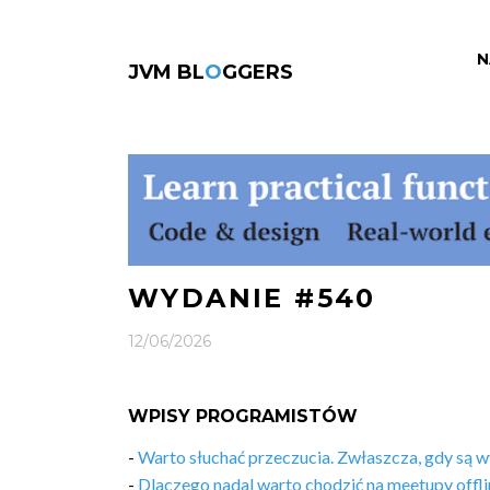
N
JVM BL
O
GGERS
WYDANIE #540
12/06/2026
WPISY PROGRAMISTÓW
-
Warto słuchać przeczucia. Zwłaszcza, gdy są w
-
Dlaczego nadal warto chodzić na meetupy offli