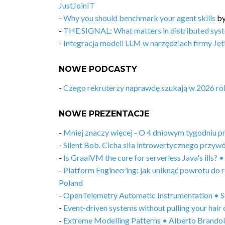
JustJoinIT
-
Why you should benchmark your agent skills
b
-
THE SIGNAL: What matters in distributed syst
-
Integracja modeli LLM w narzędziach firmy Jet
NOWE PODCASTY
-
Czego rekruterzy naprawdę szukają w 2026 ro
NOWE PREZENTACJE
-
Mniej znaczy więcej - O 4 dniowym tygodniu 
-
Silent Bob. Cicha siła introwertycznego prz
-
Is GraalVM the cure for serverless Java's ills
-
Platform Engineering: jak uniknąć powrotu do
Poland
-
OpenTelemetry Automatic Instrumentation • S
-
Event-driven systems without pulling your hai
-
Extreme Modelling Patterns • Alberto Brandol