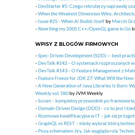
-
DevStarter #5: Czego rekruterzy naprawdę sz
-
When the Weakest Dimension Wins: Architectu
-
Issue #25 - When AI Builds Itself
by
Marcin Gr
-
Rewriting my 2005 C++/OpenGL game in Go
b
WPISY Z BLOGÓW FIRMOWYCH
-
Spec-Driven Development (SDD) — best practic
-
DevTalk #142 – O systemach rozproszonych w
-
DevTalk #143 – O Feature Management z Ma
-
Feature Freeze for JDK 27: What Will the New 
-
A New Generation of Java Libraries Is Born: 
Weekly vol. 180
by
JVM Weekly
-
Scrum – kompletny przewodnik po frameworku
-
Domain-Driven Design (DDD) – co to jest i kie
-
Rozmowa kwalifikacyjna w IT – jak się przygot
-
GraphQL vs REST – kiedy wybrać którą techno
-
Poza schematem Jiry. Jak wygląda rola Techn