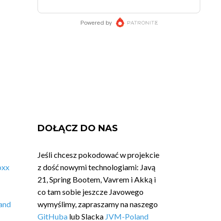
DOŁĄCZ DO NAS
Jeśli chcesz pokodować w projekcie
oxx
z dość nowymi technologiami: Javą
21, Spring Bootem, Vavrem i Akką i
co tam sobie jeszcze Javowego
and
wymyślimy, zapraszamy na naszego
GitHuba
lub Slacka
JVM-Poland