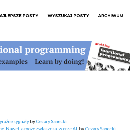
AJLEPSZE POSTY
WYSZUKAJ POSTY
ARCHIWUM
yraźne sygnały
by
Cezary Sanecki
ne. Nawet, a może zwłaszcza, w erze AI.
by
Cezary Sanecki