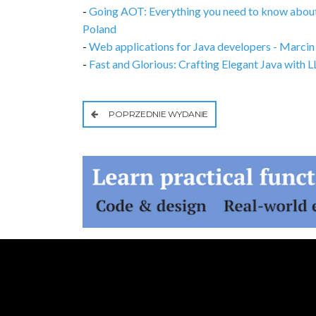
-
Going AOT: Everything you need to know abou
Poland
-
Web applications for Java developers - Marci
-
Fast and Glorious: Crafting Elegant Java wit
POPRZEDNIE WYDANIE