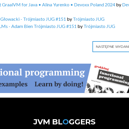
t GraalVM for Java • Alina Yurenko • Devoxx Poland 2024
by
De
n Głowacki - Trójmiasto JUG #151
by
Trójmiasto JUG
h LLMs - Adam Bien Trójmiasto JUG #151
by
Trójmiasto JUG
NASTĘPNE WYDAN
JVM BL
O
GGERS