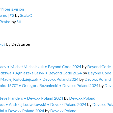
y
Noesis.vision
ems | #3
by
ScalaC
Brains
by
Sii
ku?
by
DevStarter
pracy • Michał Michalczuk • Beyond Code 2024
by
Beyond Code
ywództwa • Agnieszka Lasyk • Beyond Code 2024
by
Beyond Code
? • Maciej Kołodziejczak • Devoxx Poland 2024
by
Devoxx Poland
 roku 1670? • Grzegorz Rożaniecki • Devoxx Poland 2024
by
Dev
teve Flanders • Devoxx Poland 2024
by
Devoxx Poland
r out • Andrzej Ludwikowski • Devoxx Poland 2024
by
Devoxx Pol
ini • Devoxx Poland 2024
by
Devoxx Poland