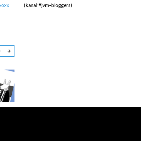
voxx
(kanał #jvm-bloggers)
IE