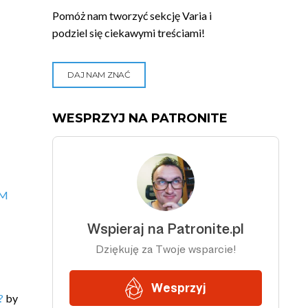
Pomóż nam tworzyć sekcję Varia i
podziel się ciekawymi treściami!
DAJ NAM ZNAĆ
WESPRZYJ NA PATRONITE
VM
?
by