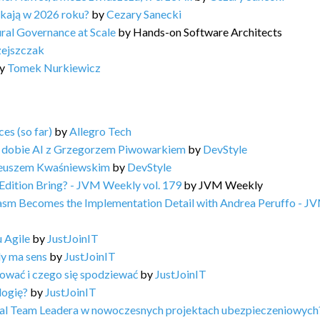
ukają w 2026 roku?
by
Cezary Sanecki
ral Governance at Scale
by
Hands-on Software Architects
zejszczak
y
Tomek Nurkiewicz
es (so far)
by
Allegro Tech
 dobie AI z Grzegorzem Piwowarkiem
by
DevStyle
teuszem Kwaśniewskim
by
DevStyle
Edition Bring? - JVM Weekly vol. 179
by
JVM Weekly
Wasm Becomes the Implementation Detail with Andrea Peruffo - J
 Agile
by
JustJoinIT
dy ma sens
by
JustJoinIT
ować i czego się spodziewać
by
JustJoinIT
logię?
by
JustJoinIT
ical Team Leadera w nowoczesnych projektach ubezpieczeniowych