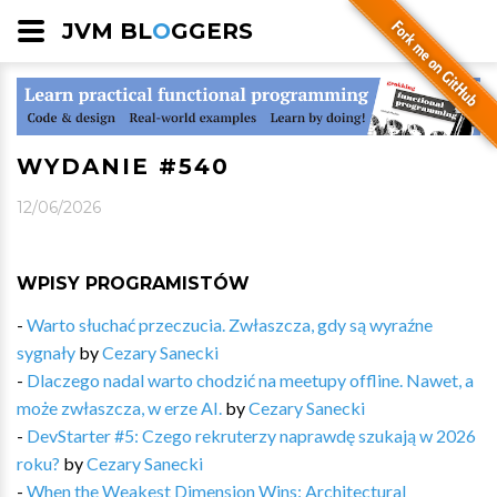
JVM BL
O
GGERS
WYDANIE #540
12/06/2026
WPISY PROGRAMISTÓW
-
Warto słuchać przeczucia. Zwłaszcza, gdy są wyraźne
sygnały
by
Cezary Sanecki
-
Dlaczego nadal warto chodzić na meetupy offline. Nawet, a
może zwłaszcza, w erze AI.
by
Cezary Sanecki
-
DevStarter #5: Czego rekruterzy naprawdę szukają w 2026
roku?
by
Cezary Sanecki
-
When the Weakest Dimension Wins: Architectural