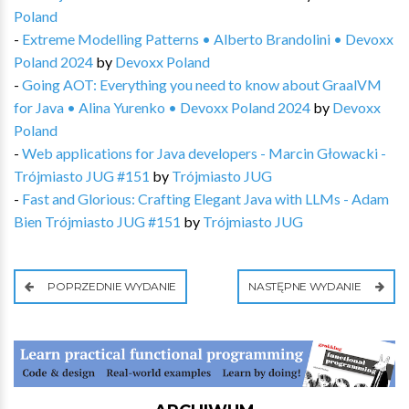
Poland
-
Extreme Modelling Patterns • Alberto Brandolini • Devoxx
Poland 2024
by
Devoxx Poland
-
Going AOT: Everything you need to know about GraalVM
for Java • Alina Yurenko • Devoxx Poland 2024
by
Devoxx
Poland
-
Web applications for Java developers - Marcin Głowacki -
Trójmiasto JUG #151
by
Trójmiasto JUG
-
Fast and Glorious: Crafting Elegant Java with LLMs - Adam
Bien Trójmiasto JUG #151
by
Trójmiasto JUG
POPRZEDNIE WYDANIE
NASTĘPNE WYDANIE