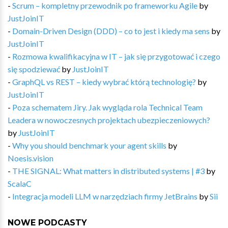
-
Scrum – kompletny przewodnik po frameworku Agile
by
JustJoinIT
-
Domain-Driven Design (DDD) – co to jest i kiedy ma sens
by
JustJoinIT
-
Rozmowa kwalifikacyjna w IT – jak się przygotować i czego
się spodziewać
by
JustJoinIT
-
GraphQL vs REST – kiedy wybrać którą technologię?
by
JustJoinIT
-
Poza schematem Jiry. Jak wygląda rola Technical Team
Leadera w nowoczesnych projektach ubezpieczeniowych?
by
JustJoinIT
-
Why you should benchmark your agent skills
by
Noesis.vision
-
THE SIGNAL: What matters in distributed systems | #3
by
ScalaC
-
Integracja modeli LLM w narzędziach firmy JetBrains
by
Sii
NOWE PODCASTY