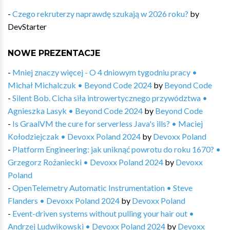
-
Czego rekruterzy naprawdę szukają w 2026 roku?
by
DevStarter
NOWE PREZENTACJE
-
Mniej znaczy więcej - O 4 dniowym tygodniu pracy •
Michał Michalczuk • Beyond Code 2024
by
Beyond Code
-
Silent Bob. Cicha siła introwertycznego przywództwa •
Agnieszka Lasyk • Beyond Code 2024
by
Beyond Code
-
Is GraalVM the cure for serverless Java's ills? • Maciej
Kołodziejczak • Devoxx Poland 2024
by
Devoxx Poland
-
Platform Engineering: jak uniknąć powrotu do roku 1670? •
Grzegorz Rożaniecki • Devoxx Poland 2024
by
Devoxx
Poland
-
OpenTelemetry Automatic Instrumentation • Steve
Flanders • Devoxx Poland 2024
by
Devoxx Poland
-
Event-driven systems without pulling your hair out •
Andrzej Ludwikowski • Devoxx Poland 2024
by
Devoxx