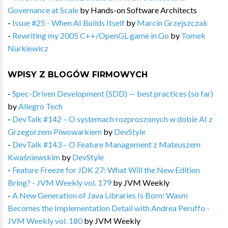
Governance at Scale
by
Hands-on Software Architects
-
Issue #25 - When AI Builds Itself
by
Marcin Grzejszczak
-
Rewriting my 2005 C++/OpenGL game in Go
by
Tomek
Nurkiewicz
WPISY Z BLOGÓW FIRMOWYCH
-
Spec-Driven Development (SDD) — best practices (so far)
by
Allegro Tech
-
DevTalk #142 – O systemach rozproszonych w dobie AI z
Grzegorzem Piwowarkiem
by
DevStyle
-
DevTalk #143 – O Feature Management z Mateuszem
Kwaśniewskim
by
DevStyle
-
Feature Freeze for JDK 27: What Will the New Edition
Bring? - JVM Weekly vol. 179
by
JVM Weekly
-
A New Generation of Java Libraries Is Born: Wasm
Becomes the Implementation Detail with Andrea Peruffo -
JVM Weekly vol. 180
by
JVM Weekly