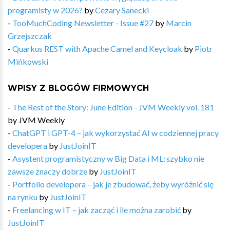
programisty w 2026?
by
Cezary Sanecki
-
TooMuchCoding Newsletter - Issue #27
by
Marcin
Grzejszczak
-
Quarkus REST with Apache Camel and Keycloak
by
Piotr
Mińkowski
WPISY Z BLOGÓW FIRMOWYCH
-
The Rest of the Story: June Edition - JVM Weekly vol. 181
by
JVM Weekly
-
ChatGPT i GPT-4 – jak wykorzystać AI w codziennej pracy
developera
by
JustJoinIT
-
Asystent programistyczny w Big Data i ML: szybko nie
zawsze znaczy dobrze
by
JustJoinIT
-
Portfolio developera – jak je zbudować, żeby wyróżnić się
na rynku
by
JustJoinIT
-
Freelancing w IT – jak zacząć i ile można zarobić
by
JustJoinIT