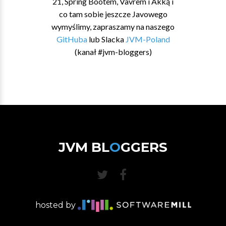
21, Spring Bootem, Vavrem i Akką i
co tam sobie jeszcze Javowego
wymyślimy, zapraszamy na naszego
GitHuba
lub Slacka
JVM-Poland
(kanał #jvm-bloggers)
JVM BL
O
GGERS
hosted by