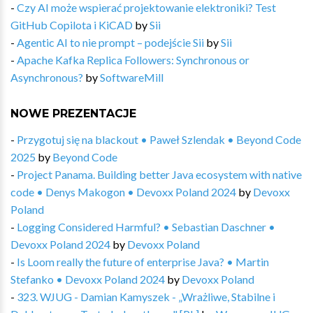
-
Czy AI może wspierać projektowanie elektroniki? Test
GitHub Copilota i KiCAD
by
Sii
-
Agentic AI to nie prompt – podejście Sii
by
Sii
-
Apache Kafka Replica Followers: Synchronous or
Asynchronous?
by
SoftwareMill
NOWE PREZENTACJE
-
Przygotuj się na blackout • Paweł Szlendak • Beyond Code
2025
by
Beyond Code
-
Project Panama. Building better Java ecosystem with native
code • Denys Makogon • Devoxx Poland 2024
by
Devoxx
Poland
-
Logging Considered Harmful? • Sebastian Daschner •
Devoxx Poland 2024
by
Devoxx Poland
-
Is Loom really the future of enterprise Java? • Martin
Stefanko • Devoxx Poland 2024
by
Devoxx Poland
-
323. WJUG - Damian Kamyszek - „Wrażliwe, Stabilne i