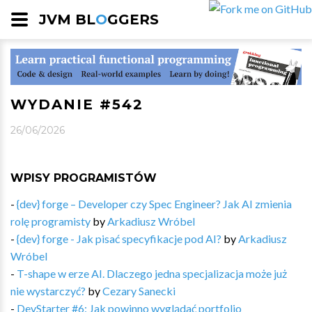
JVM BL
O
GGERS
WYDANIE #542
26/06/2026
WPISY PROGRAMISTÓW
-
{dev} forge – Developer czy Spec Engineer? Jak AI zmienia
rolę programisty
by
Arkadiusz Wróbel
-
{dev} forge - Jak pisać specyfikacje pod AI?
by
Arkadiusz
Wróbel
-
T-shape w erze AI. Dlaczego jedna specjalizacja może już
nie wystarczyć?
by
Cezary Sanecki
-
DevStarter #6: Jak powinno wyglądać portfolio