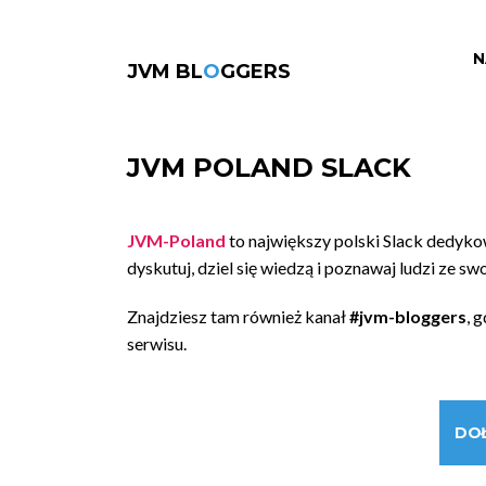
N
JVM BL
O
GGERS
JVM POLAND SLACK
JVM-Poland
to największy polski Slack dedyk
dyskutuj, dziel się wiedzą i poznawaj ludzi ze sw
Znajdziesz tam również kanał
#jvm-bloggers
, 
serwisu.
DO