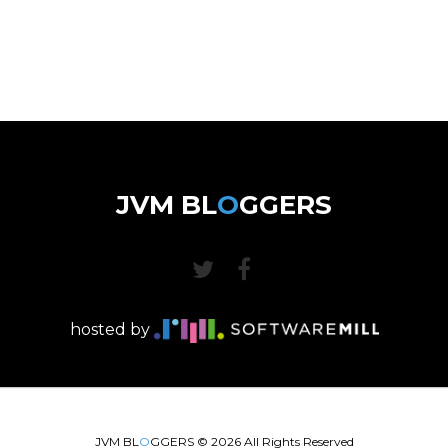
JVM BL
O
GGERS
hosted by
JVM BL
O
GGERS ©
2026
All Rights Reserved