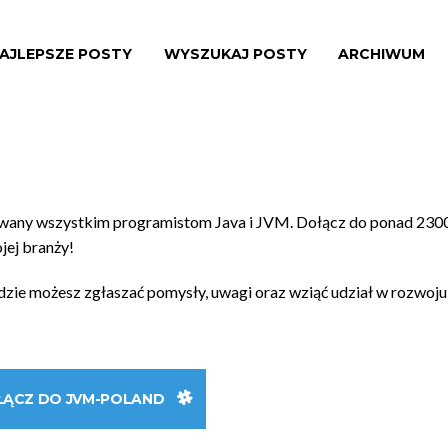
AJLEPSZE POSTY
WYSZUKAJ POSTY
ARCHIWUM
owany wszystkim programistom Java i JVM. Dołącz do ponad 230
ojej branży!
gdzie możesz zgłaszać pomysły, uwagi oraz wziąć udział w rozwoju
ŁĄCZ DO JVM-POLAND