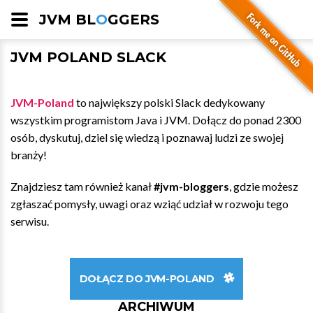
JVM BL
O
GGERS
JVM POLAND SLACK
JVM-Poland
to największy polski Slack dedykowany
wszystkim programistom Java i JVM. Dołącz do ponad 2300
osób, dyskutuj, dziel się wiedzą i poznawaj ludzi ze swojej
branży!
Znajdziesz tam również kanał
#jvm-bloggers
, gdzie możesz
zgłaszać pomysły, uwagi oraz wziąć udział w rozwoju tego
serwisu.
DOŁĄCZ DO JVM-POLAND
ARCHIWUM