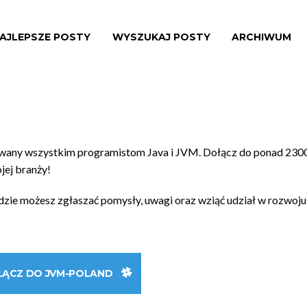
AJLEPSZE POSTY
WYSZUKAJ POSTY
ARCHIWUM
owany wszystkim programistom Java i JVM. Dołącz do ponad 230
ojej branży!
gdzie możesz zgłaszać pomysły, uwagi oraz wziąć udział w rozwoju
ŁĄCZ DO JVM-POLAND