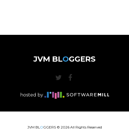
JVM BL
O
GGERS
hosted by
JVM BL
O
GGERS ©
2026
All Rights Reserved