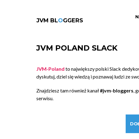
N
JVM BL
O
GGERS
JVM POLAND SLACK
JVM-Poland
to największy polski Slack dedyk
dyskutuj, dziel się wiedzą i poznawaj ludzi ze sw
Znajdziesz tam również kanał
#jvm-bloggers
, 
serwisu.
DO