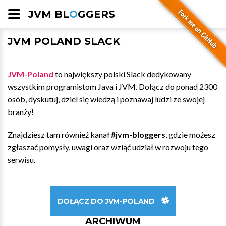
JVM BL
O
GGERS
JVM POLAND SLACK
JVM-Poland
to największy polski Slack dedykowany
wszystkim programistom Java i JVM. Dołącz do ponad 2300
osób, dyskutuj, dziel się wiedzą i poznawaj ludzi ze swojej
branży!
Znajdziesz tam również kanał
#jvm-bloggers
, gdzie możesz
zgłaszać pomysły, uwagi oraz wziąć udział w rozwoju tego
serwisu.
DOŁĄCZ DO JVM-POLAND
ARCHIWUM