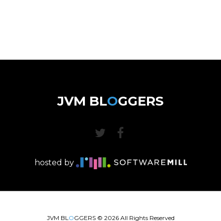
JVM BL
O
GGERS
hosted by
JVM BL
O
GGERS ©
2026
All Rights Reserved