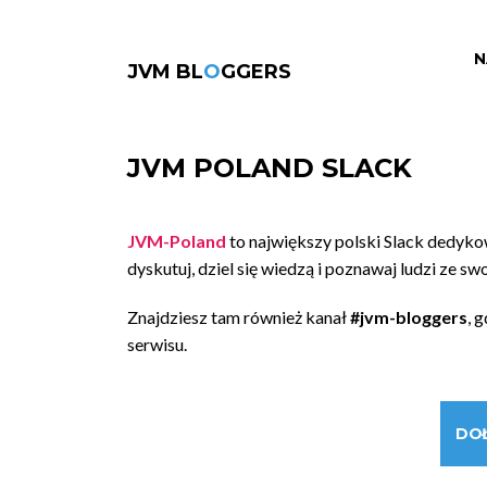
N
JVM BL
O
GGERS
JVM POLAND SLACK
JVM-Poland
to największy polski Slack dedyk
dyskutuj, dziel się wiedzą i poznawaj ludzi ze sw
Znajdziesz tam również kanał
#jvm-bloggers
, 
serwisu.
DO