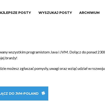
AJLEPSZE POSTY
WYSZUKAJ POSTY
ARCHIWUM
owany wszystkim programistom Java i JVM. Dołącz do ponad 230
ojej branży!
gdzie możesz zgłaszać pomysły, uwagi oraz wziąć udział w rozwoju
ŁĄCZ DO JVM-POLAND