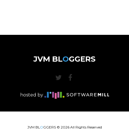
JVM BL
O
GGERS
hosted by
JVM BL
O
GGERS ©
2026
All Rights Reserved