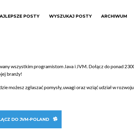
AJLEPSZE POSTY
WYSZUKAJ POSTY
ARCHIWUM
owany wszystkim programistom Java i JVM. Dołącz do ponad 230
ojej branży!
gdzie możesz zgłaszać pomysły, uwagi oraz wziąć udział w rozwoju
ŁĄCZ DO JVM-POLAND