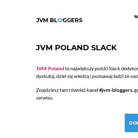
N
JVM BL
O
GGERS
JVM POLAND SLACK
JVM-Poland
to największy polski Slack dedyk
dyskutuj, dziel się wiedzą i poznawaj ludzi ze sw
Znajdziesz tam również kanał
#jvm-bloggers
, 
serwisu.
DO