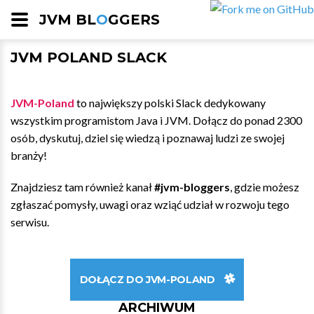
JVM BL
O
GGERS
JVM POLAND SLACK
JVM-Poland
to największy polski Slack dedykowany
wszystkim programistom Java i JVM. Dołącz do ponad 2300
osób, dyskutuj, dziel się wiedzą i poznawaj ludzi ze swojej
branży!
Znajdziesz tam również kanał
#jvm-bloggers
, gdzie możesz
zgłaszać pomysły, uwagi oraz wziąć udział w rozwoju tego
serwisu.
DOŁĄCZ DO JVM-POLAND
ARCHIWUM