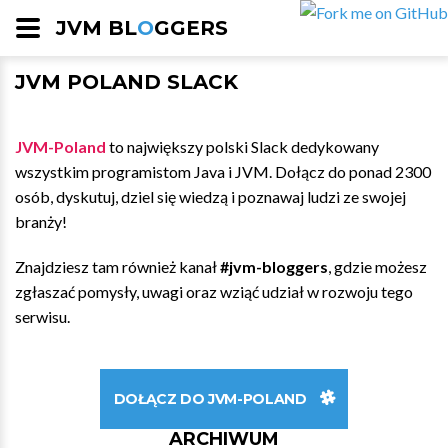
JVM BL
O
GGERS
JVM POLAND SLACK
JVM-Poland
to największy polski Slack dedykowany
wszystkim programistom Java i JVM. Dołącz do ponad 2300
osób, dyskutuj, dziel się wiedzą i poznawaj ludzi ze swojej
branży!
Znajdziesz tam również kanał
#jvm-bloggers
, gdzie możesz
zgłaszać pomysły, uwagi oraz wziąć udział w rozwoju tego
serwisu.
DOŁĄCZ DO JVM-POLAND
ARCHIWUM