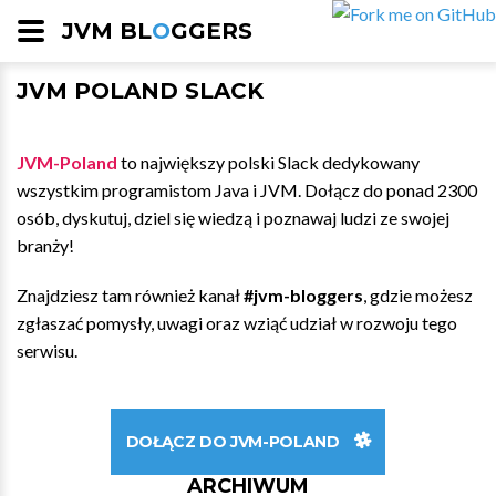
JVM BL
O
GGERS
JVM POLAND SLACK
JVM-Poland
to największy polski Slack dedykowany
wszystkim programistom Java i JVM. Dołącz do ponad 2300
osób, dyskutuj, dziel się wiedzą i poznawaj ludzi ze swojej
branży!
Znajdziesz tam również kanał
#jvm-bloggers
, gdzie możesz
zgłaszać pomysły, uwagi oraz wziąć udział w rozwoju tego
serwisu.
DOŁĄCZ DO JVM-POLAND
ARCHIWUM