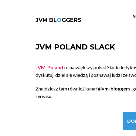
N
JVM BL
O
GGERS
JVM POLAND SLACK
JVM-Poland
to największy polski Slack dedyk
dyskutuj, dziel się wiedzą i poznawaj ludzi ze sw
Znajdziesz tam również kanał
#jvm-bloggers
, 
serwisu.
DO