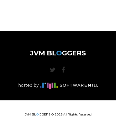
JVM BL
O
GGERS
hosted by
JVM BL
O
GGERS ©
2026
All Rights Reserved