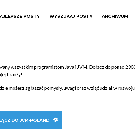
AJLEPSZE POSTY
WYSZUKAJ POSTY
ARCHIWUM
owany wszystkim programistom Java i JVM. Dołącz do ponad 230
ojej branży!
gdzie możesz zgłaszać pomysły, uwagi oraz wziąć udział w rozwoju
ŁĄCZ DO JVM-POLAND