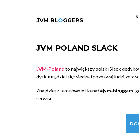
N
JVM BL
O
GGERS
JVM POLAND SLACK
JVM-Poland
to największy polski Slack dedyk
dyskutuj, dziel się wiedzą i poznawaj ludzi ze sw
Znajdziesz tam również kanał
#jvm-bloggers
, 
serwisu.
DO