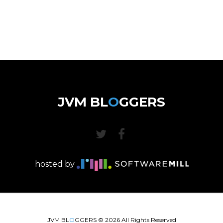
JVM BL
O
GGERS
hosted by
JVM BL
O
GGERS ©
2026
All Rights Reserved