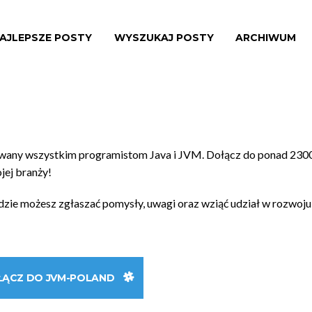
AJLEPSZE POSTY
WYSZUKAJ POSTY
ARCHIWUM
owany wszystkim programistom Java i JVM. Dołącz do ponad 230
ojej branży!
gdzie możesz zgłaszać pomysły, uwagi oraz wziąć udział w rozwoju
ŁĄCZ DO JVM-POLAND