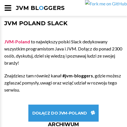
JVM BL
O
GGERS
JVM POLAND SLACK
JVM-Poland
to największy polski Slack dedykowany
wszystkim programistom Java i JVM. Dołącz do ponad 2300
osób, dyskutuj, dziel się wiedzą i poznawaj ludzi ze swojej
branży!
Znajdziesz tam również kanał
#jvm-bloggers
, gdzie możesz
zgłaszać pomysły, uwagi oraz wziąć udział w rozwoju tego
serwisu.
DOŁĄCZ DO JVM-POLAND
ARCHIWUM