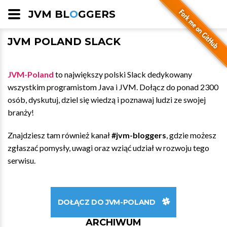
JVM BL
O
GGERS
JVM POLAND SLACK
JVM-Poland
to największy polski Slack dedykowany
wszystkim programistom Java i JVM. Dołącz do ponad 2300
osób, dyskutuj, dziel się wiedzą i poznawaj ludzi ze swojej
branży!
Znajdziesz tam również kanał
#jvm-bloggers
, gdzie możesz
zgłaszać pomysły, uwagi oraz wziąć udział w rozwoju tego
serwisu.
DOŁĄCZ DO JVM-POLAND
ARCHIWUM