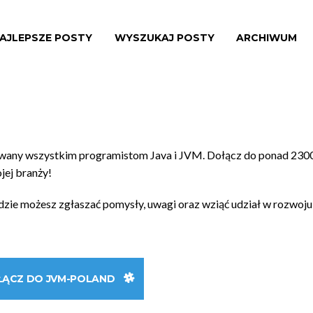
AJLEPSZE POSTY
WYSZUKAJ POSTY
ARCHIWUM
owany wszystkim programistom Java i JVM. Dołącz do ponad 230
ojej branży!
gdzie możesz zgłaszać pomysły, uwagi oraz wziąć udział w rozwoju
ŁĄCZ DO JVM-POLAND