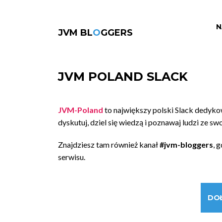
N
JVM BL
O
GGERS
JVM POLAND SLACK
JVM-Poland
to największy polski Slack dedyk
dyskutuj, dziel się wiedzą i poznawaj ludzi ze sw
Znajdziesz tam również kanał
#jvm-bloggers
, 
serwisu.
DO