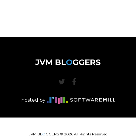
JVM BL
O
GGERS
hosted by
JVM BL
O
GGERS ©
2026
All Rights Reserved