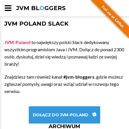
JVM BL
O
GGERS
JVM POLAND SLACK
JVM-Poland
to największy polski Slack dedykowany
wszystkim programistom Java i JVM. Dołącz do ponad 2300
osób, dyskutuj, dziel się wiedzą i poznawaj ludzi ze swojej
branży!
Znajdziesz tam również kanał
#jvm-bloggers
, gdzie możesz
zgłaszać pomysły, uwagi oraz wziąć udział w rozwoju tego
serwisu.
DOŁĄCZ DO JVM-POLAND
ARCHIWUM