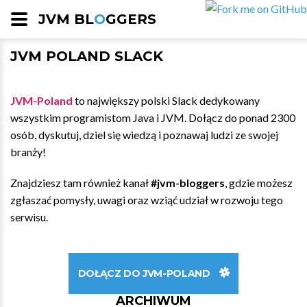
JVM BL
O
GGERS
JVM POLAND SLACK
JVM-Poland
to największy polski Slack dedykowany
wszystkim programistom Java i JVM. Dołącz do ponad 2300
osób, dyskutuj, dziel się wiedzą i poznawaj ludzi ze swojej
branży!
Znajdziesz tam również kanał
#jvm-bloggers
, gdzie możesz
zgłaszać pomysły, uwagi oraz wziąć udział w rozwoju tego
serwisu.
DOŁĄCZ DO JVM-POLAND
ARCHIWUM