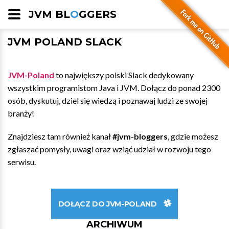
JVM BL
O
GGERS
JVM POLAND SLACK
JVM-Poland
to największy polski Slack dedykowany
wszystkim programistom Java i JVM. Dołącz do ponad 2300
osób, dyskutuj, dziel się wiedzą i poznawaj ludzi ze swojej
branży!
Znajdziesz tam również kanał
#jvm-bloggers
, gdzie możesz
zgłaszać pomysły, uwagi oraz wziąć udział w rozwoju tego
serwisu.
DOŁĄCZ DO JVM-POLAND
ARCHIWUM