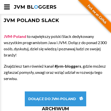
JVM BL
O
GGERS
JVM POLAND SLACK
JVM-Poland
to największy polski Slack dedykowany
wszystkim programistom Java i JVM. Dołącz do ponad 2300
osób, dyskutuj, dziel się wiedzą i poznawaj ludzi ze swojej
branży!
Znajdziesz tam również kanał
#jvm-bloggers
, gdzie możesz
zgłaszać pomysły, uwagi oraz wziąć udział w rozwoju tego
serwisu.
DOŁĄCZ DO JVM-POLAND
ARCHIWUM