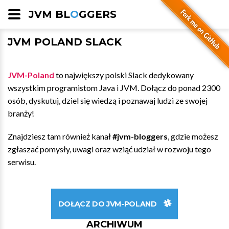
JVM BL
O
GGERS
JVM POLAND SLACK
JVM-Poland
to największy polski Slack dedykowany
wszystkim programistom Java i JVM. Dołącz do ponad 2300
osób, dyskutuj, dziel się wiedzą i poznawaj ludzi ze swojej
branży!
Znajdziesz tam również kanał
#jvm-bloggers
, gdzie możesz
zgłaszać pomysły, uwagi oraz wziąć udział w rozwoju tego
serwisu.
DOŁĄCZ DO JVM-POLAND
ARCHIWUM