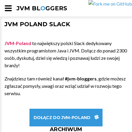
JVM BL
O
GGERS
JVM POLAND SLACK
JVM-Poland
to największy polski Slack dedykowany
wszystkim programistom Java i JVM. Dołącz do ponad 2300
osób, dyskutuj, dziel się wiedzą i poznawaj ludzi ze swojej
branży!
Znajdziesz tam również kanał
#jvm-bloggers
, gdzie możesz
zgłaszać pomysły, uwagi oraz wziąć udział w rozwoju tego
serwisu.
DOŁĄCZ DO JVM-POLAND
ARCHIWUM