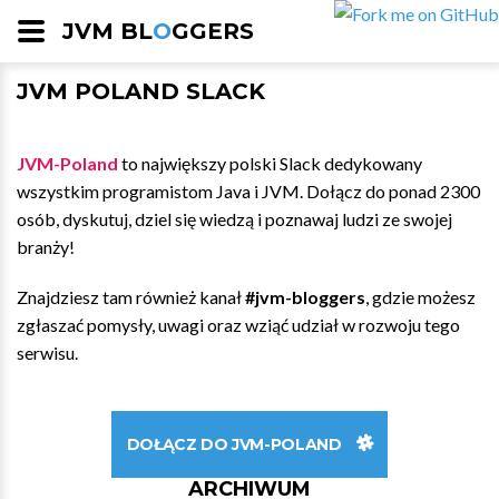
JVM BL
O
GGERS
JVM POLAND SLACK
JVM-Poland
to największy polski Slack dedykowany
wszystkim programistom Java i JVM. Dołącz do ponad 2300
osób, dyskutuj, dziel się wiedzą i poznawaj ludzi ze swojej
branży!
Znajdziesz tam również kanał
#jvm-bloggers
, gdzie możesz
zgłaszać pomysły, uwagi oraz wziąć udział w rozwoju tego
serwisu.
DOŁĄCZ DO JVM-POLAND
ARCHIWUM